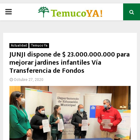
P
R
I
Actualidad
Temuco Ya
JUNJI dispone de $ 23.000.000.000 para
mejorar jardines infantiles Vía
M
Transferencia de Fondos
A
Octubre 27, 2020
R
Y
M