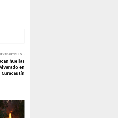
UIENTE ARTÍCULO
scan huellas
 Alvarado en
Curacautín