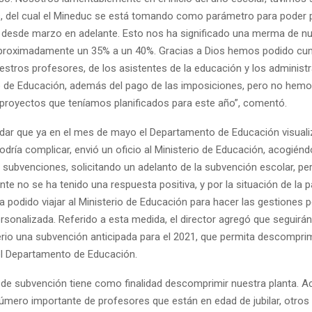
s, del cual el Mineduc se está tomando como parámetro para poder 
desde marzo en adelante. Esto nos ha significado una merma de n
proximadamente un 35% a un 40%. Gracias a Dios hemos podido cum
stros profesores, de los asistentes de la educación y los administr
de Educación, además del pago de las imposiciones, pero no hem
 proyectos que teníamos planificados para este año”, comentó.
dar que ya en el mes de mayo el Departamento de Educación visuali
odría complicar, envió un oficio al Ministerio de Educación, acogiéndo
e subvenciones, solicitando un adelanto de la subvención escolar, pe
te no se ha tenido una respuesta positiva, y por la situación de la
 podido viajar al Ministerio de Educación para hacer las gestiones p
sonalizada. Referido a esta medida, el director agregó que seguirá
erio una subvención anticipada para el 2021, que permita descomprimi
l Departamento de Educación.
o de subvención tiene como finalidad descomprimir nuestra planta. 
mero importante de profesores que están en edad de jubilar, otros