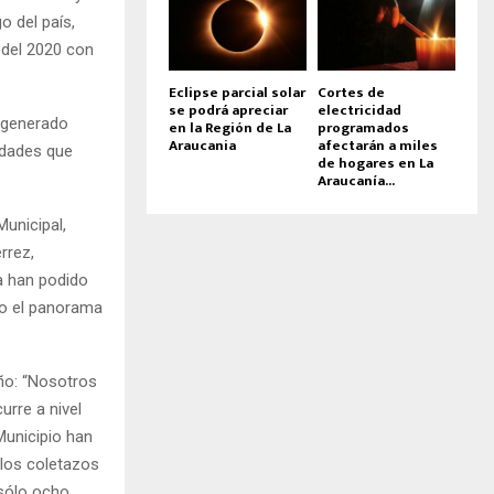
o del país,
 del 2020 con
Eclipse parcial solar
Cortes de
se podrá apreciar
electricidad
a generado
en la Región de La
programados
Araucania
afectarán a miles
idades que
de hogares en La
Araucanía...
unicipal,
rrez,
a han podido
jo el panorama
año: “Nosotros
rre a nivel
Municipio han
 los coletazos
 sólo ocho