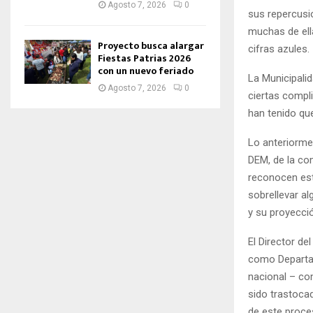
Agosto 7, 2026
0
sus repercusio
muchas de ell
Proyecto busca alargar
cifras azules.
Fiestas Patrias 2026
con un nuevo feriado
La Municipali
Agosto 7, 2026
0
ciertas compl
han tenido que
Lo anteriorme
DEM, de la com
reconocen est
sobrellevar a
y su proyecci
El Director de
como Departam
nacional – co
sido trastoca
de este proce