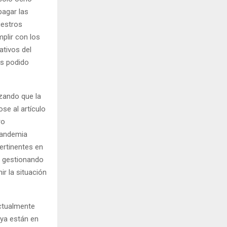
pagar las
uestros
plir con los
ativos del
os podido
zando que la
se al artículo
ro
 pandemia
ertinentes en
n gestionando
r la situación
Actualmente
 ya están en