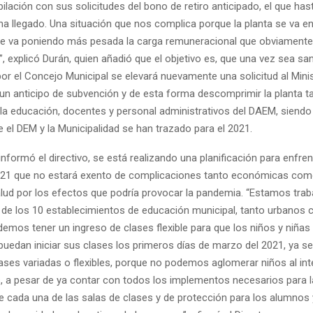
ilación con sus solicitudes del bono de retiro anticipado, el que hast
 llegado. Una situación que nos complica porque la planta se va e
e va poniendo más pesada la carga remuneracional que obviamente 
 explicó Durán, quien añadió que el objetivo es, que una vez sea sa
r el Concejo Municipal se elevará nuevamente una solicitud al Minis
un anticipo de subvención y de esta forma descomprimir la planta t
 la educación, docentes y personal administrativos del DAEM, siendo
e el DEM y la Municipalidad se han trazado para el 2021.
nformó el directivo, se está realizando una planificación para enfren
21 que no estará exento de complicaciones tanto económicas como
lud por los efectos que podría provocar la pandemia. “Estamos tra
s de los 10 establecimientos de educación municipal, tanto urbanos 
demos tener un ingreso de clases flexible para que los niños y niñas
 puedan iniciar sus clases los primeros días de marzo del 2021, ya s
ases variadas o flexibles, porque no podemos aglomerar niños al int
s, a pesar de ya contar con todos los implementos necesarios para l
de cada una de las salas de clases y de protección para los alumnos 