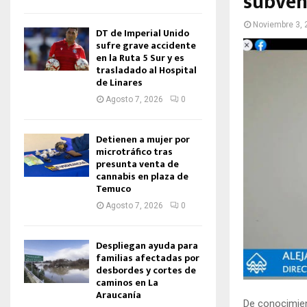
subven
Noviembre 3, 
DT de Imperial Unido
sufre grave accidente
en la Ruta 5 Sur y es
trasladado al Hospital
de Linares
Agosto 7, 2026
0
Detienen a mujer por
microtráfico tras
presunta venta de
cannabis en plaza de
Temuco
Agosto 7, 2026
0
Despliegan ayuda para
familias afectadas por
desbordes y cortes de
caminos en La
Araucanía
De conocimient