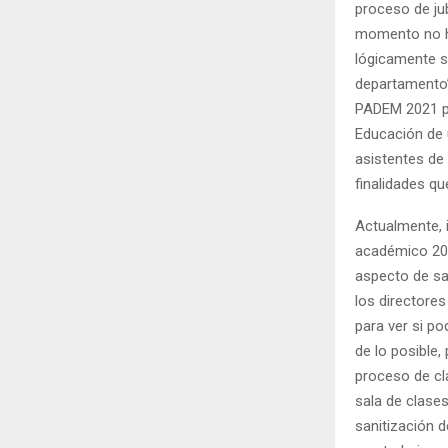
proceso de jub
momento no ha
lógicamente s
departamento”,
PADEM 2021 po
Educación de 
asistentes de
finalidades qu
Actualmente, i
académico 20
aspecto de sa
los directore
para ver si po
de lo posible,
proceso de cl
sala de clase
sanitización 