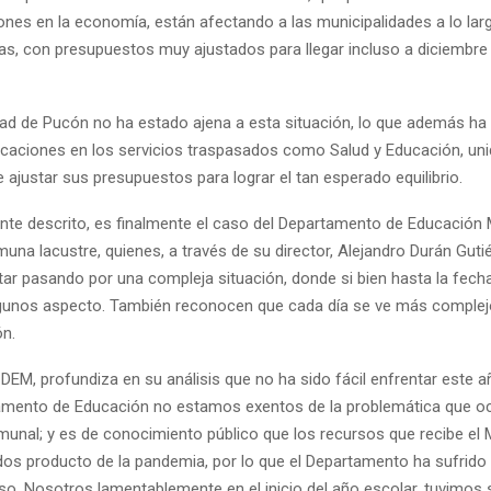
nes en la economía, están afectando a las municipalidades a lo larg
as, con presupuestos muy ajustados para llegar incluso a diciembre
dad de Pucón no ha estado ajena a esta situación, lo que además h
icaciones en los servicios traspasados como Salud y Educación, un
 ajustar sus presupuestos para lograr el tan esperado equilibrio.
nte descrito, es finalmente el caso del Departamento de Educación M
una lacustre, quienes, a través de su director, Alejandro Durán Gutié
ar pasando por una compleja situación, donde si bien hasta la fech
lgunos aspecto. También reconocen que cada día se ve más comple
ón.
l DEM, profundiza en su análisis que no ha sido fácil enfrentar este 
ento de Educación no estamos exentos de la problemática que ocu
munal; y es de conocimiento público que los recursos que recibe el 
dos producto de la pandemia, por lo que el Departamento ha sufrido
so. Nosotros lamentablemente en el inicio del año escolar, tuvimos