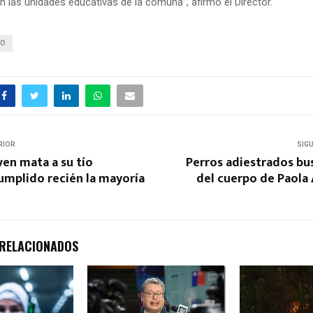
n las unidades educativas de la comuna”, afirmó el Director.
CO
RIOR
SIG
ven mata a su tío
Perros adiestrados bu
umplido recién la mayoría
del cuerpo de Paola
 RELACIONADOS