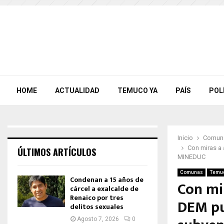
HOME
ACTUALIDAD
TEMUCO YA
PAÍS
POL
Inicio
Comun
Con miras a 
ÚLTIMOS ARTÍCULOS
MINEDUC
Comunas
Temu
Condenan a 15 años de
Con mi
cárcel a exalcalde de
Renaico por tres
DEM pu
delitos sexuales
Agosto 7, 2026
0