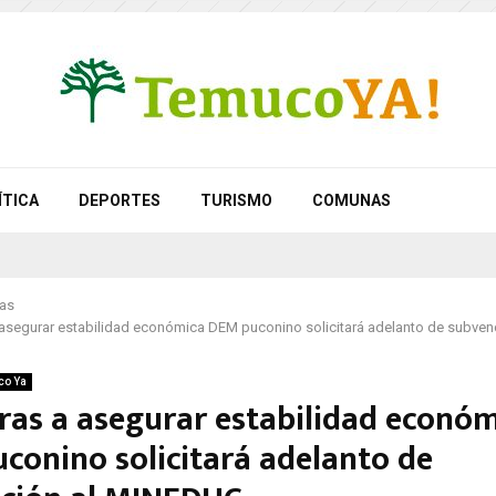
ÍTICA
DEPORTES
TURISMO
COMUNAS
as
asegurar estabilidad económica DEM puconino solicitará adelanto de subvenc
co Ya
ras a asegurar estabilidad econó
conino solicitará adelanto de