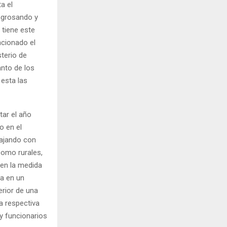
a el
ngrosando y
tiene este
ncionado el
terio de
anto de los
 esta las
tar el año
 en el
bajando con
como rurales,
 en la medida
ea en un
erior de una
a respectiva
y funcionarios