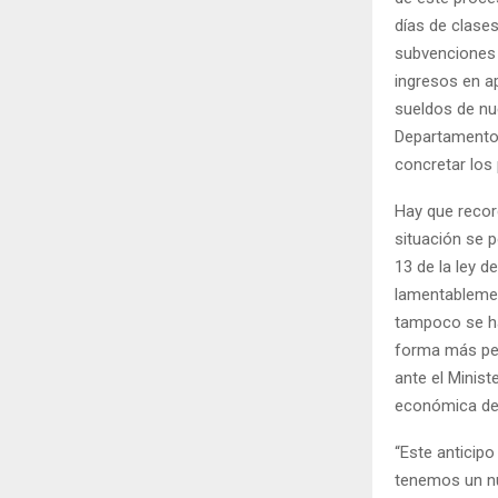
días de clase
subvenciones 
ingresos en a
sueldos de nue
Departamento 
concretar los
Hay que recor
situación se p
13 de la ley d
lamentablemen
tampoco se ha
forma más per
ante el Minist
económica de
“Este anticip
tenemos un nú