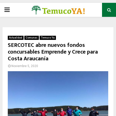
P
R
I
Actualidad
Comunas
Temuco Ya
SERCOTEC abre nuevos fondos
concursables Emprende y Crece para
M
Costa Araucanía
A
Noviembre 5, 2020
R
Y
M