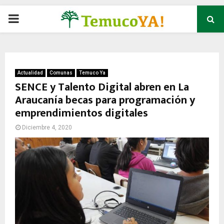
P
R
I
Actualidad
Comunas
Temuco Ya
SENCE y Talento Digital abren en La
Araucanía becas para programación y
M
emprendimientos digitales
A
Diciembre 4, 2020
R
Y
M