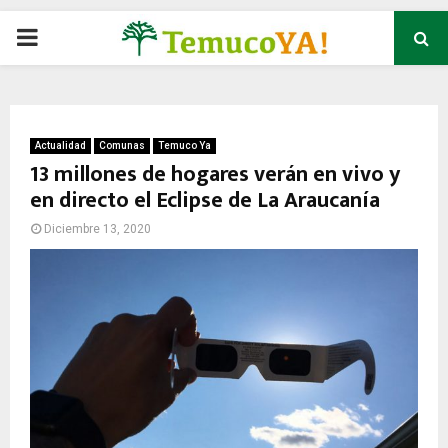
P
R
I
Actualidad
Comunas
Temuco Ya
13 millones de hogares verán en vivo y
en directo el Eclipse de La Araucanía
M
Diciembre 13, 2020
A
R
Y
M