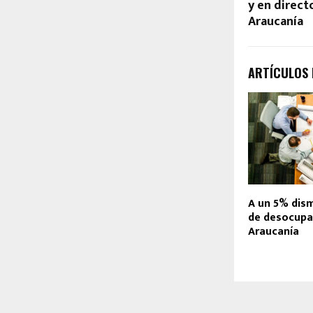
y en directo
Araucanía
ARTÍCULOS
A un 5% dism
de desocupa
Araucanía