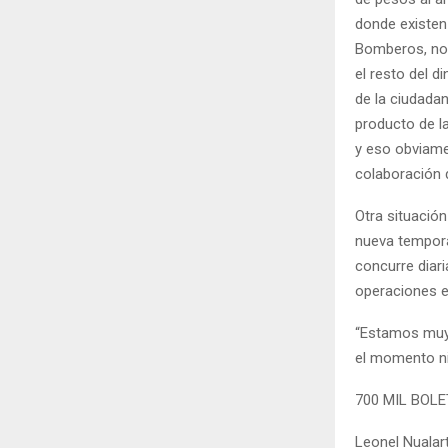
donde existen
Bomberos, nos
el resto del d
de la ciudada
producto de l
y eso obviame
colaboración 
Otra situació
nueva tempora
concurre diar
operaciones e
“Estamos muy 
el momento ni 
700 MIL BOL
Leonel Nualar