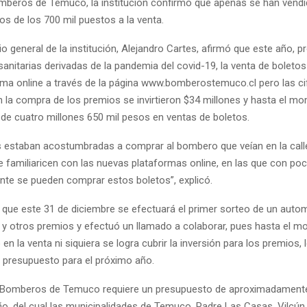
beros de Temuco, la institución confirmó que apenas se han vendi
os de los 700 mil puestos a la venta.
io general de la institución, Alejandro Cartes, afirmó que este año, p
sanitarias derivadas de la pandemia del covid-19, la venta de boleto
orma online a través de la página www.bomberostemuco.cl pero las ci
n la compra de los premios se invirtieron $34 millones y hasta el m
 de cuatro millones 650 mil pesos en ventas de boletos.
 estaban acostumbradas a comprar al bombero que veían en la call
e familiaricen con las nuevas plataformas online, en las que con po
te se pueden comprar estos boletos”, explicó.
 que este 31 de diciembre se efectuará el primer sorteo de un auto
 y otros premios y efectuó un llamado a colaborar, pues hasta el m
 en la venta ni siquiera se logra cubrir la inversión para los premios,
 presupuesto para el próximo año.
 Bomberos de Temuco requiere un presupuesto de aproximadamente
o, del cual las municipalidades de Temuco, Padre Las Casas, Vilcún y