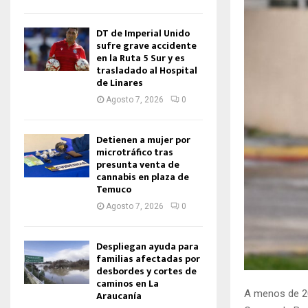
DT de Imperial Unido
sufre grave accidente
en la Ruta 5 Sur y es
trasladado al Hospital
de Linares
Agosto 7, 2026
0
Detienen a mujer por
microtráfico tras
presunta venta de
cannabis en plaza de
Temuco
Agosto 7, 2026
0
Despliegan ayuda para
familias afectadas por
desbordes y cortes de
caminos en La
A menos de 20
Araucanía