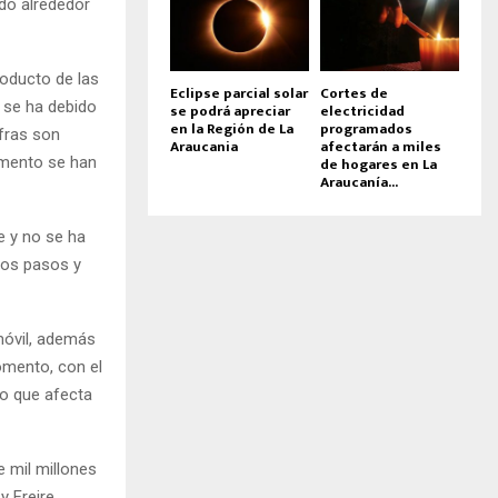
do alrededor
roducto de las
Eclipse parcial solar
Cortes de
s se ha debido
se podrá apreciar
electricidad
en la Región de La
programados
fras son
Araucania
afectarán a miles
de hogares en La
omento se han
Araucanía...
e y no se ha
cos pasos y
móvil, además
omento, con el
 lo que afecta
 mil millones
 Freire,