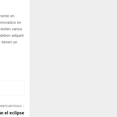
amente en
renovados en
existen varios
deben adquirir
 tienen un
UIENTE ARTÍCULO
n el eclipse