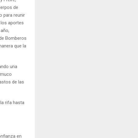
uerpos de
o para reunir
 los aportes
 año,
l de Bomberos
manera que la
zando una
Temuco
astos de las
a rifa hasta
onfianza en