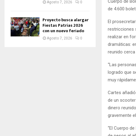
Cuerpo de Bom
Agosto 7, 2026
0
de 4.600 bolet
Proyecto busca alargar
El prosecretar
Fiestas Patrias 2026
restricciones 
con un nuevo feriado
realizar en f
Agosto 7, 2026
0
dramáticas: e
reunido cerca
“Las personas
logrado que s
muy rápidamen
Cartes añadió
de un scooter
dinero reunido
gravemente el
“El Cuerpo de
de pesos al añ