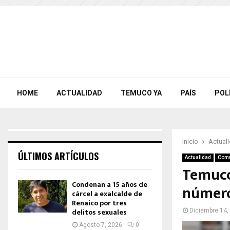
HOME
ACTUALIDAD
TEMUCO YA
PAÍS
POL
Inicio
Actual
ÚLTIMOS ARTÍCULOS
Actualidad
Com
Temuco
Condenan a 15 años de
número
cárcel a exalcalde de
Renaico por tres
delitos sexuales
Diciembre 14,
Agosto 7, 2026
0