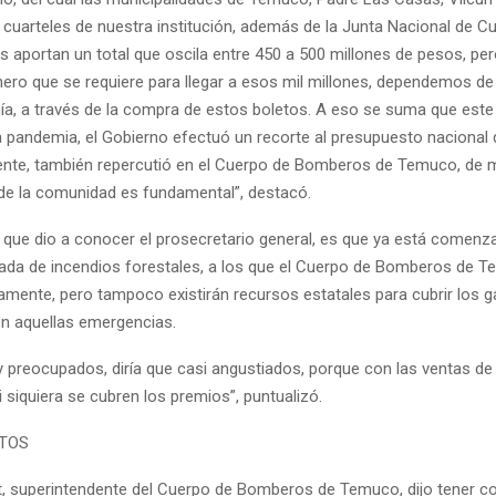
 cuarteles de nuestra institución, además de la Junta Nacional de C
 aportan un total que oscila entre 450 a 500 millones de pesos, per
inero que se requiere para llegar a esos mil millones, dependemos de
nía, a través de la compra de estos boletos. A eso se suma que este
a pandemia, el Gobierno efectuó un recorte al presupuesto naciona
nte, también repercutió en el Cuerpo de Bomberos de Temuco, de 
de la comunidad es fundamental”, destacó.
n que dio a conocer el prosecretario general, es que ya está comen
da de incendios forestales, a los que el Cuerpo de Bomberos de 
iamente, pero tampoco existirán recursos estatales para cubrir los g
n aquellas emergencias.
preocupados, diría que casi angustiados, porque con las ventas de l
siquiera se cubren los premios”, puntualizó.
ETOS
t, superintendente del Cuerpo de Bomberos de Temuco, dijo tener c