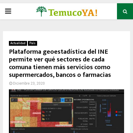
P
R
I
Actualidad
País
Plataforma geoestadística del INE
permite ver qué sectores de cada
M
comuna tienen más servicios como
supermercados, bancos o farmacias
A
Diciembre 23, 2020
R
Y
M