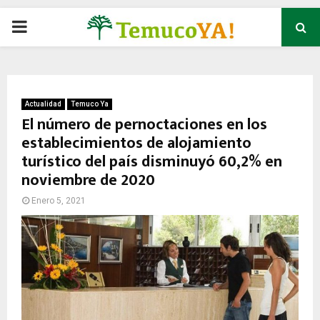
P
R
I
Actualidad
Temuco Ya
El número de pernoctaciones en los
establecimientos de alojamiento
M
turístico del país disminuyó 60,2% en
noviembre de 2020
A
Enero 5, 2021
R
Y
M