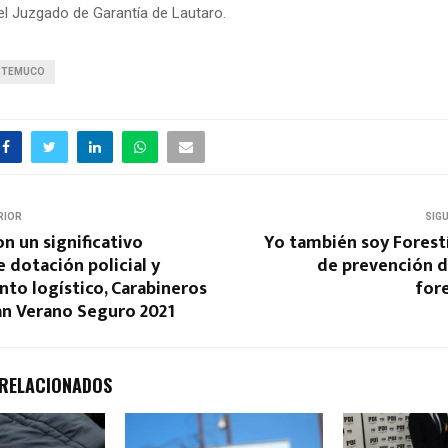
el Juzgado de Garantía de Lautaro.
TEMUCO
RIOR
SIG
on un significativo
Yo también soy Forest
dotación policial y
de prevención d
to logístico, Carabineros
for
lan Verano Seguro 2021
 RELACIONADOS