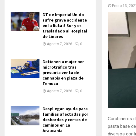
Enero 13, 202
DT de Imperial Unido
sufre grave accidente
en la Ruta 5 Sur y es
trasladado al Hospital
de Linares
Agosto 7, 2026
0
Detienen a mujer por
microtráfico tras
presunta venta de
cannabis en plaza de
Temuco
Agosto 7, 2026
0
Despliegan ayuda para
familias afectadas por
Carabineros d
desbordes y cortes de
caminos en La
pasta base de
Araucanía
diversos contr