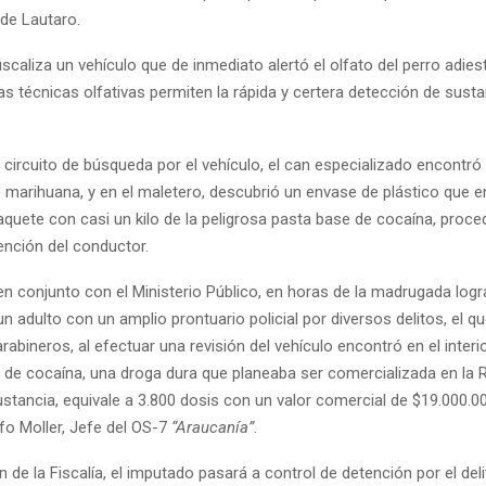
de Lautaro.
iscaliza un vehículo que de inmediato alertó el olfato del perro adie
as técnicas olfativas permiten la rápida y certera detección de sustan
 circuito de búsqueda por el vehículo, el can especializado encontró
 marihuana, y en el maletero, descubrió un envase de plástico que en
quete con casi un kilo de la peligrosa pasta base de cocaína, proce
ención del conductor.
n conjunto con el Ministerio Público, en horas de la madrugada logr
n adulto con un amplio prontuario policial por diversos delitos, el qu
arabineros, al efectuar una revisión del vehículo encontró en el inte
 de cocaína, una droga dura que planeaba ser comercializada en la 
stancia, equivale a 3.800 dosis con un valor comercial de $19.000.00
fo Moller, Jefe del OS-7
“Araucanía”
.
n de la Fiscalía, el imputado pasará a control de detención por el deli