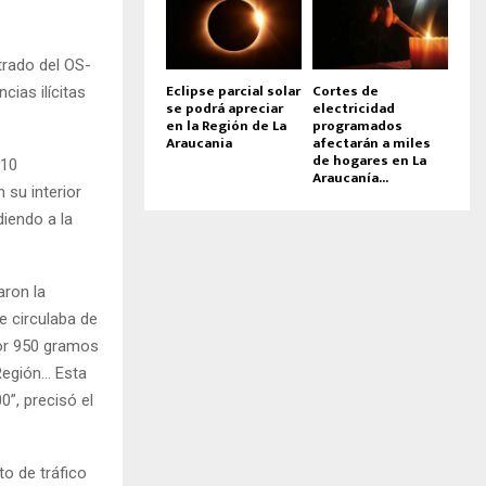
strado del OS-
Eclipse parcial solar
Cortes de
cias ilícitas
se podrá apreciar
electricidad
en la Región de La
programados
Araucania
afectarán a miles
de hogares en La
 10
Araucanía...
 su interior
diendo a la
aron la
e circulaba de
rior 950 gramos
Región… Esta
0”, precisó el
to de tráfico