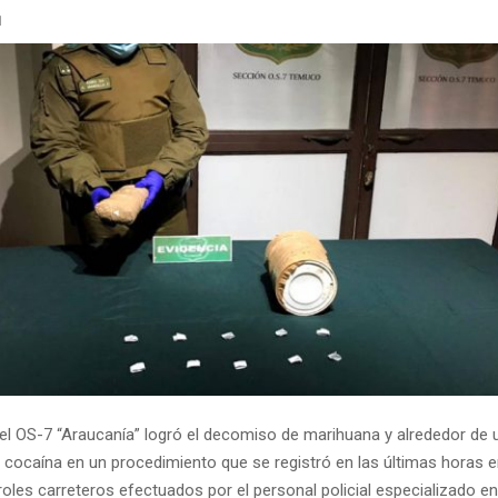
1
el OS-7 “Araucanía” logró el decomiso de marihuana y alrededor de u
 cocaína en un procedimiento que se registró en las últimas horas 
oles carreteros efectuados por el personal policial especializado en