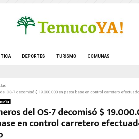
ÍTICA
DEPORTES
TURISMO
COMUNAS
idad
del OS-7 decomisó $ 19.000.000 en pasta base en control carretero efectuad
co Ya
neros del OS-7 decomisó $ 19.000
base en control carretero efectuad
o