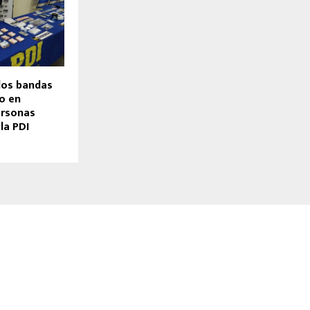
dos bandas
o en
ersonas
la PDI