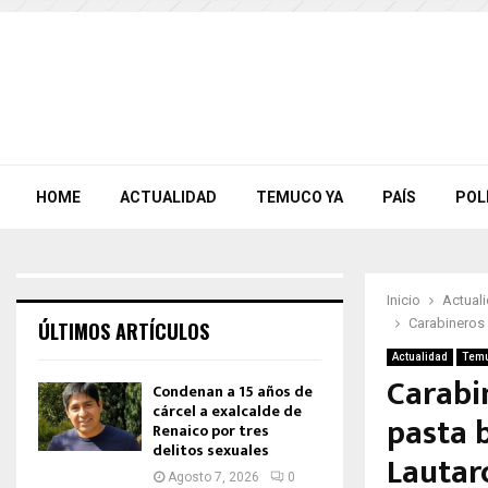
HOME
ACTUALIDAD
TEMUCO YA
PAÍS
POL
Inicio
Actual
Carabineros 
ÚLTIMOS ARTÍCULOS
Actualidad
Temu
Carabi
Condenan a 15 años de
cárcel a exalcalde de
pasta 
Renaico por tres
delitos sexuales
Lautar
Agosto 7, 2026
0