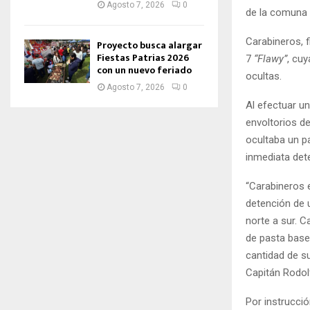
Agosto 7, 2026
0
de la comuna 
Carabineros, f
Proyecto busca alargar
Fiestas Patrias 2026
7
“Flawy”
, cuy
con un nuevo feriado
ocultas.
Agosto 7, 2026
0
Al efectuar un
envoltorios de
ocultaba un pa
inmediata det
“Carabineros e
detención de u
norte a sur. C
de pasta base
cantidad de su
Capitán Rodol
Por instrucció