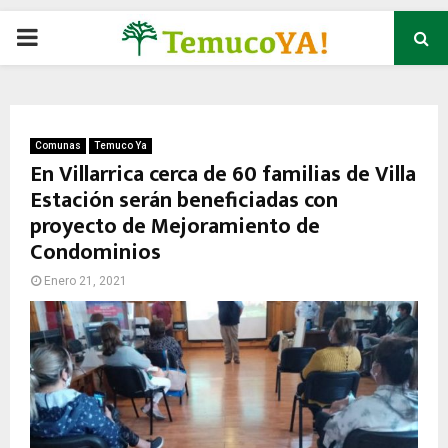
P
R
I
Comunas
Temuco Ya
En Villarrica cerca de 60 familias de Villa
Estación serán beneficiadas con
M
proyecto de Mejoramiento de
Condominios
A
Enero 21, 2021
R
Y
M