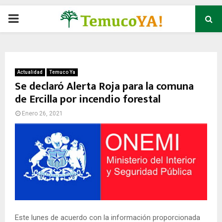
P
R
I
Actualidad
Temuco Ya
Se declaró Alerta Roja para la comuna
de Ercilla por incendio forestal
M
Enero 26, 2021
A
R
Y
M
Este lunes de acuerdo con la información proporcionada