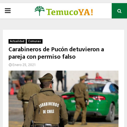
P
R
I
Actualidad
Comunas
Carabineros de Pucón detuvieron a
pareja con permiso falso
M
Enero 25, 2021
A
R
Y
M