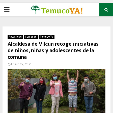
P
R
I
Actualidad
Comunas
Temuco Ya
Alcaldesa de Vilcún recoge iniciativas
de niños, niñas y adolescentes de la
M
comuna
A
Enero 29, 2021
R
Y
M