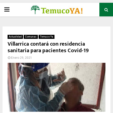
P
R
I
Actualidad
Comunas
Temuco Ya
Villarrica contará con residencia
sanitaria para pacientes Covid-19
M
Enero 29, 2021
A
R
Y
M