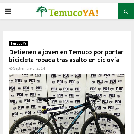
P
R
I
Temuco Ya
Detienen a joven en Temuco por portar
bicicleta robada tras asalto en ciclovía
M
Septiembre 5, 2024
A
R
Y
M