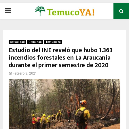
P
R
I
Actualidad
Comunas
Temuco Ya
Estudio del INE reveló que hubo 1.363
incendios forestales en La Araucanía
M
durante el primer semestre de 2020
A
Febrero 3, 2021
R
Y
M