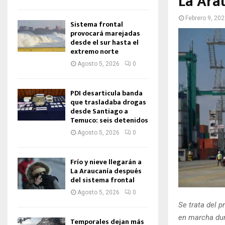
La Ara
Febrero 9, 20
Sistema frontal
provocará marejadas
desde el sur hasta el
extremo norte
Agosto 5, 2026
0
PDI desarticula banda
que trasladaba drogas
desde Santiago a
Temuco: seis detenidos
Agosto 5, 2026
0
Frío y nieve llegarán a
La Araucanía después
del sistema frontal
Agosto 5, 2026
0
Se trata del 
en marcha dur
Temporales dejan más