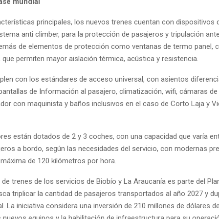
ase mundial
cterísticas principales, los nuevos trenes cuentan con dispositivos 
istema anti climber, para la protección de pasajeros y tripulación ant
demás de elementos de protección como ventanas de termo panel, co
 que permiten mayor aislación térmica, acústica y resistencia.
plen con los estándares de acceso universal, con asientos diferenc
pantallas de Información al pasajero, climatización, wifi, cámaras de
dor con maquinista y baños inclusivos en el caso de Corto Laja y Vi
es están dotados de 2 y 3 coches, con una capacidad que varía ent
jeros a bordo, según las necesidades del servicio, con modernas pr
 máxima de 120 kilómetros por hora.
de trenes de los servicios de Biobío y La Araucanía es parte del Pla
sca triplicar la cantidad de pasajeros transportados al año 2027 y dup
al. La iniciativa considera una inversión de 210 millones de dólares d
nuevos equipos y la habilitación de infraestructura para su operaci