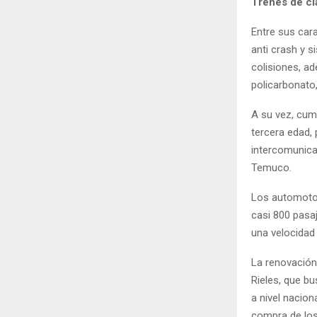
Trenes de cl
Entre sus cara
anti crash y s
colisiones, a
policarbonato,
A su vez, cum
tercera edad, 
intercomunica
Temuco.
Los automotor
casi 800 pasa
una velocidad
La renovación 
Rieles, que bu
a nivel nacion
compra de los 