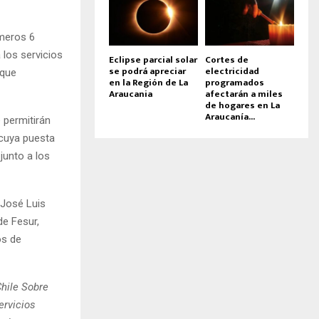
imeros 6
 los servicios
Eclipse parcial solar
Cortes de
se podrá apreciar
electricidad
 que
en la Región de La
programados
Araucania
afectarán a miles
de hogares en La
Araucanía...
 permitirán
 cuya puesta
junto a los
 José Luis
de Fesur,
os de
hile Sobre
ervicios