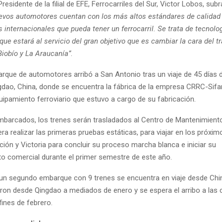
residente de la filial de EFE, Ferrocarriles del Sur, Victor Lobos, sub
evos automotores cuentan con los más altos estándares de calidad
s internacionales que pueda tener un ferrocarril. Se trata de tecnolo
que estará al servicio del gran objetivo que es cambiar la cara del t
Biobío y La Araucanía”
.
arque de automotores arribó a San Antonio tras un viaje de 45 días 
gdao, China, donde se encuentra la fábrica de la empresa CRRC-Sifan
uipamiento ferroviario que estuvo a cargo de su fabricación.
barcados, los trenes serán trasladados al Centro de Mantenimient
ra realizar las primeras pruebas estáticas, para viajar en los próx
ión y Victoria para concluir su proceso marcha blanca e iniciar su
o comercial durante el primer semestre de este año.
un segundo embarque con 9 trenes se encuentra en viaje desde Chi
ron desde Qingdao a mediados de enero y se espera el arribo a las 
fines de febrero.