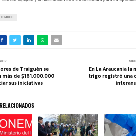
TEMUCO
RIOR
SIG
res de Traiguén se
En La Araucanía la
n más de $161.000.000
trigo registró una
iar sus iniciativas
interan
 RELACIONADOS