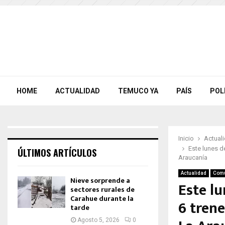
HOME
ACTUALIDAD
TEMUCO YA
PAÍS
POL
Inicio
Actual
Este lunes d
ÚLTIMOS ARTÍCULOS
Araucanía
Actualidad
Com
Nieve sorprende a
Este l
sectores rurales de
Carahue durante la
6 trene
tarde
Agosto 5, 2026
0