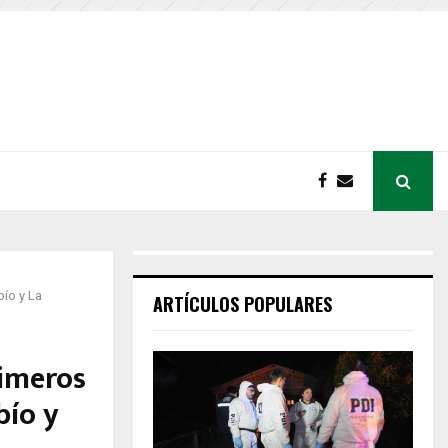
bío y La
ARTÍCULOS POPULARES
rimeros
bío y