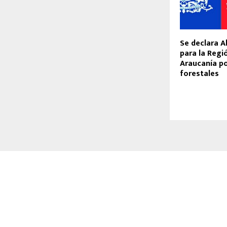
Se declara A
para la Regi
Araucanía po
forestales