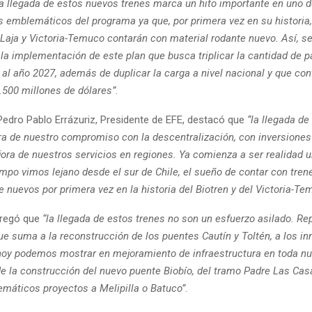
 La llegada de estos nuevos trenes marca un hito importante en uno d
 emblemáticos del programa ya que, por primera vez en su historia,
o Laja y Victoria-Temuco contarán con material rodante nuevo. Así, 
la implementación de este plan que busca triplicar la cantidad de p
 al año 2027, además de duplicar la carga a nivel nacional y que co
.500 millones de dólares”
.
 Pedro Pablo Errázuriz, Presidente de EFE, destacó que
“la llegada de
a de nuestro compromiso con la descentralización, con inversiones
ora de nuestros servicios en regiones. Ya comienza a ser realidad 
mpo vimos lejano desde el sur de Chile, el sueño de contar con tren
 nuevos por primera vez en la historia del Biotren y del Victoria-Te
agregó que
“la llegada de estos trenes no son un esfuerzo asilado. Re
ue suma a la reconstrucción de los puentes Cautín y Toltén, a los 
oy podemos mostrar en mejoramiento de infraestructura en toda nue
 de la construcción del nuevo puente Biobío, del tramo Padre Las C
emáticos proyectos a Melipilla o Batuco”
.