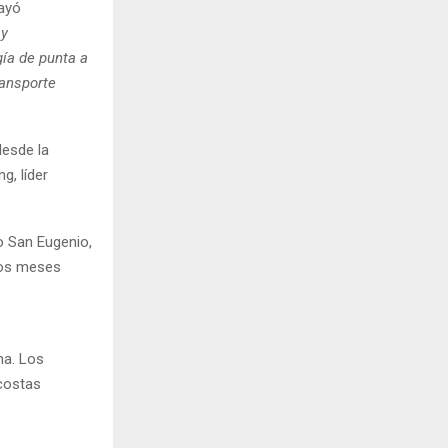
rayó
 y
gía de punta a
ransporte
desde la
g, líder
o San Eugenio,
imos meses
na. Los
costas