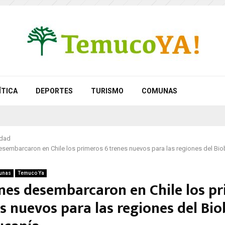
ÍTICA
DEPORTES
TURISMO
COMUNAS
idad
esembarcaron en Chile los primeros 6 trenes nuevos para las regiones del Bio
unas
Temuco Ya
unes desembarcaron en Chile los p
s nuevos para las regiones del Bio