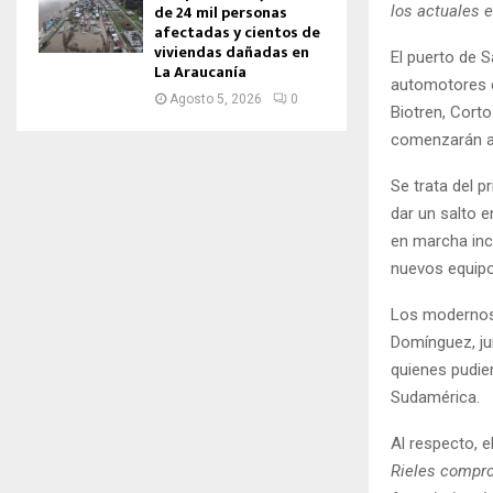
de 24 mil personas
los actuales e
afectadas y cientos de
viviendas dañadas en
El puerto de 
La Araucanía
automotores d
Agosto 5, 2026
0
Biotren, Corto
comenzarán a 
Se trata del 
dar un salto e
en marcha inc
nuevos equipo
Los modernos 
Domínguez, jun
quienes pudie
Sudamérica.
Al respecto, 
Rieles compro