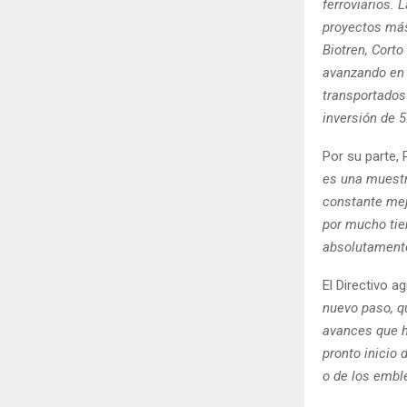
ferroviarios.
proyectos más
Biotren, Cort
avanzando en 
transportados
inversión de 5
Por su parte,
es una muestr
constante mej
por mucho tie
absolutamente
El Directivo 
nuevo paso, q
avances que h
pronto inicio
o de los embl