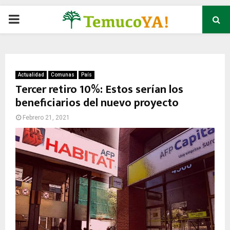
P
R
I
Actualidad
Comunas
País
Tercer retiro 10%: Estos serían los
beneficiarios del nuevo proyecto
M
Febrero 21, 2021
A
R
Y
M