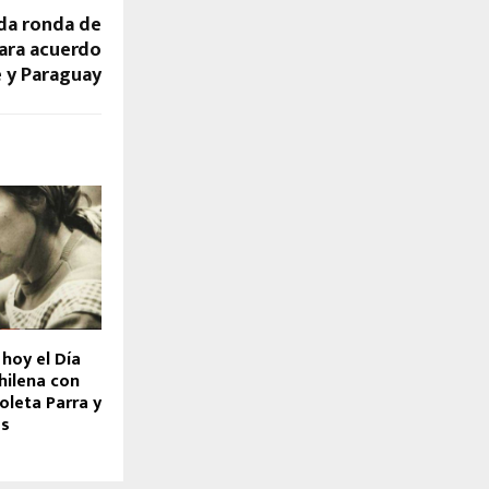
nda ronda de
ara acuerdo
e y Paraguay
hoy el Día
hilena con
oleta Parra y
es