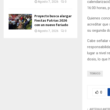
calendarizació
Agosto 7, 2026
0
16:00 horas, p
Proyecto busca alargar
Quienes concu
Fiestas Patrias 2026
con un nuevo feriado
acreditar que 
su segunda do
Agosto 7, 2026
0
Cabe señalar q
responsabilida
lugar a nivel
dosis, lo que 
TEMUCO
0
ARTÍCULO ANTE