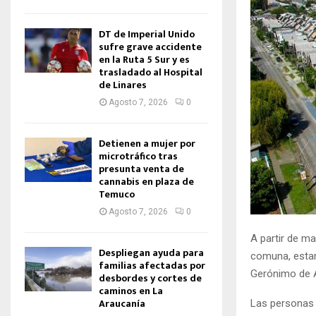
DT de Imperial Unido
sufre grave accidente
en la Ruta 5 Sur y es
trasladado al Hospital
de Linares
Agosto 7, 2026
0
Detienen a mujer por
microtráfico tras
presunta venta de
cannabis en plaza de
Temuco
Agosto 7, 2026
0
A partir de m
Despliegan ayuda para
comuna, estar
familias afectadas por
Gerónimo de A
desbordes y cortes de
caminos en La
Araucanía
Las personas d