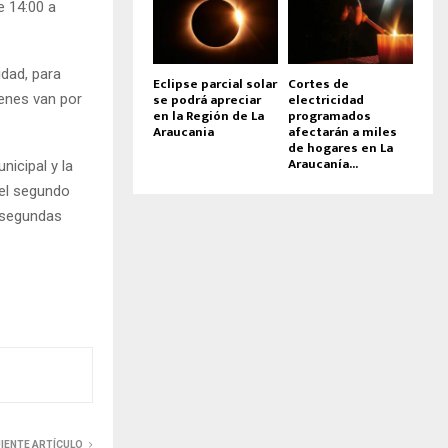
e 14:00 a
idad, para
Eclipse parcial solar
Cortes de
se podrá apreciar
electricidad
ienes van por
en la Región de La
programados
Araucania
afectarán a miles
de hogares en La
Araucanía...
nicipal y la
 el segundo
n segundas
UIENTE ARTÍCULO