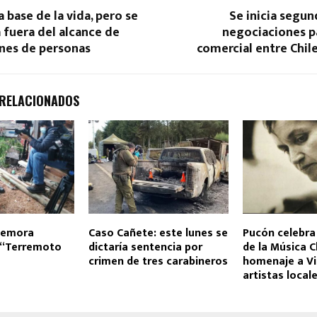
a base de la vida, pero se
Se inicia segu
 fuera del alcance de
negociaciones p
ones de personas
comercial entre Chil
 RELACIONADOS
memora
Caso Cañete: este lunes se
Pucón celebra 
l “Terremoto
dictaría sentencia por
de la Música C
crimen de tres carabineros
homenaje a Vi
artistas local