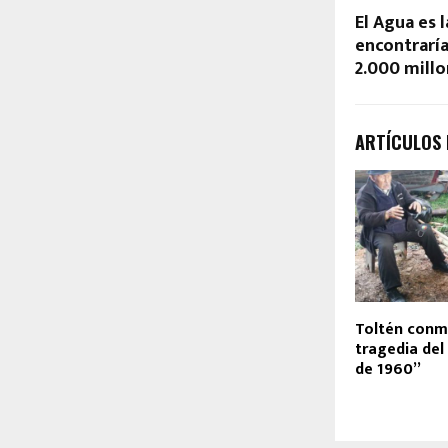
El Agua es l
encontraría
2.000 mill
ARTÍCULOS
Toltén con
tragedia de
de 1960”