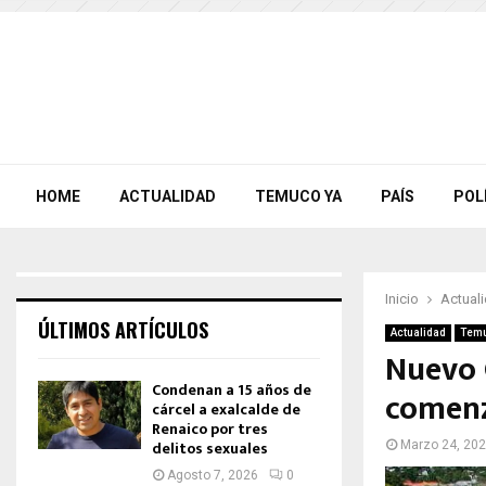
HOME
ACTUALIDAD
TEMUCO YA
PAÍS
POL
Inicio
Actual
ÚLTIMOS ARTÍCULOS
Actualidad
Temu
Nuevo 
Condenan a 15 años de
comenz
cárcel a exalcalde de
Renaico por tres
delitos sexuales
Marzo 24, 20
Agosto 7, 2026
0