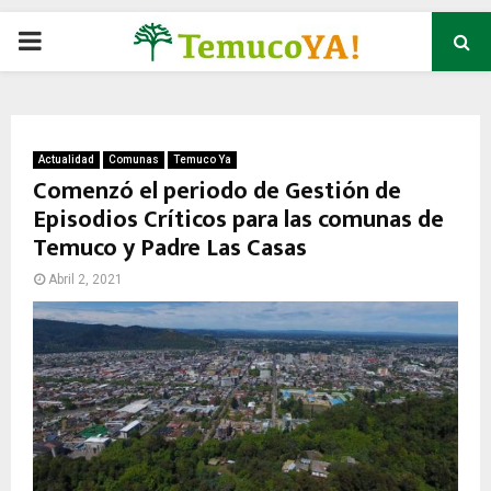
P
R
I
Actualidad
Comunas
Temuco Ya
Comenzó el periodo de Gestión de
Episodios Críticos para las comunas de
M
Temuco y Padre Las Casas
A
Abril 2, 2021
R
Y
M