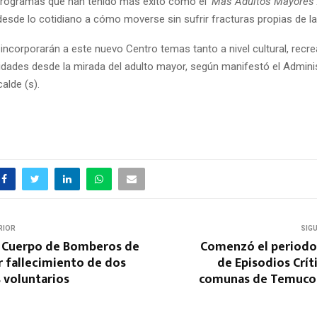
programas que han tenido más éxito como el
‘Más Adultos Mayores 
esde lo cotidiano a cómo moverse sin sufrir fracturas propias de la
ncorporarán a este nuevo Centro temas tanto a nivel cultural, recre
ividades desde la mirada del adulto mayor, según manifestó el Admini
calde (s).
RIOR
SIG
l Cuerpo de Bomberos de
Comenzó el periodo
 fallecimiento de dos
de Episodios Críti
 voluntarios
comunas de Temuco 