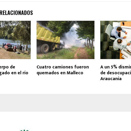
 RELACIONADOS
erpo de
Cuatro camiones fueron
A un 5% dismi
ado en el río
quemados en Malleco
de desocupaci
Araucanía