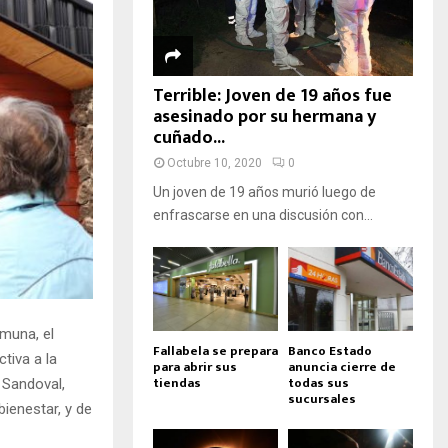
Terrible: Joven de 19 años fue
asesinado por su hermana y
cuñado...
Octubre 10, 2020
0
Un joven de 19 años murió luego de
enfrascarse en una discusión con...
muna, el
Fallabela se prepara
Banco Estado
tiva a la
para abrir sus
anuncia cierre de
tiendas
todas sus
 Sandoval,
sucursales
ienestar, y de