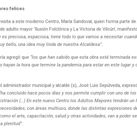
res felices
 visita a este moderno Centro, María Sandoval, quien forma parte de 
e adulto mayor ‘Ilusión Folclórica y La Victoria de Vilcún’, manifes
y es preciosa, espaciosa, tiene todo lo que vamos a necesitar cuan
uy bello, una idea muy linda de nuestra Alcaldesa”
.
ría agregó que
“los que han sabido que esta obra está terminada es
o hayan la hora que termine la pandemia para estar en este lugar y d
el administrador municipal y alcalde (s), José Luis Sepúlveda, expre
“ha concluido hace pocos días y nos permite cumplir con uno de l
istración (…) En este nuevo Centro los Adultos Mayores tendrán un l
 necesidades; con áreas multiuso, donde las distintas expresiones d
como el arte, capacitación, salud y otras actividades, van a poder se
a plenitud”
.