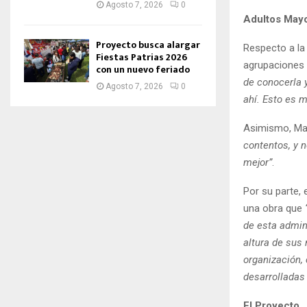
Agosto 7, 2026
0
Adultos Mayo
Proyecto busca alargar
Respecto a la
Fiestas Patrias 2026
agrupaciones d
con un nuevo feriado
de conocerla 
Agosto 7, 2026
0
ahí. Esto es m
Asimismo, Ma
contentos, y n
mejor”
.
Por su parte, 
una obra que
de esta admin
altura de sus
organización, 
desarrolladas 
El Proyecto