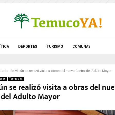
ÍTICA
DEPORTES
TURISMO
COMUNAS
idad
En Vilcún se realizó visita a obras del nuevo Centro del Adulto Mayor
unas
Temuco Ya
ún se realizó visita a obras del nu
 del Adulto Mayor