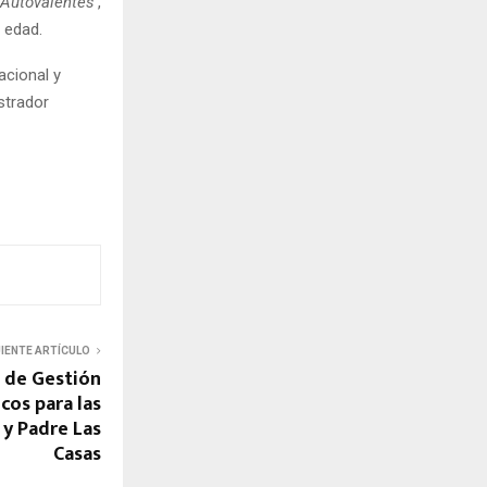
Autovalentes’
,
 edad.
acional y
strador
UIENTE ARTÍCULO
 de Gestión
cos para las
y Padre Las
Casas