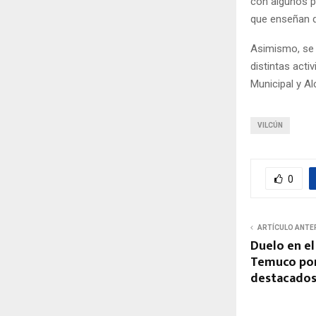
con algunos 
que enseñan d
Asimismo, se i
distintas act
Municipal y Al
VILCÚN
0
ARTÍCULO ANTE
Duelo en e
Temuco por
destacados