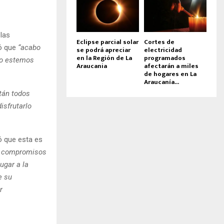
las
Eclipse parcial solar
Cortes de
tó que
“acabo
se podrá apreciar
electricidad
en la Región de La
programados
do estemos
Araucania
afectarán a miles
de hogares en La
Araucanía...
tán todos
isfrutarlo
só que esta es
os compromisos
ugar a la
e su
r