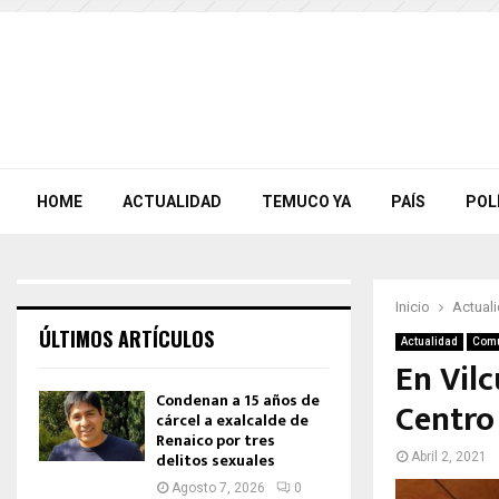
HOME
ACTUALIDAD
TEMUCO YA
PAÍS
POL
Inicio
Actual
ÚLTIMOS ARTÍCULOS
Actualidad
Com
En Vilc
Condenan a 15 años de
Centro
cárcel a exalcalde de
Renaico por tres
delitos sexuales
Abril 2, 2021
Agosto 7, 2026
0