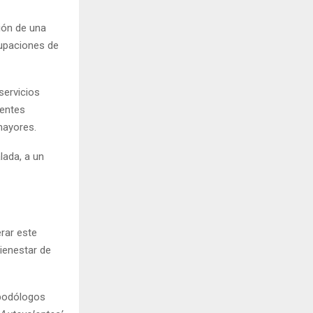
ión de una
rupaciones de
servicios
rentes
mayores.
lada, a un
rar este
bienestar de
 podólogos