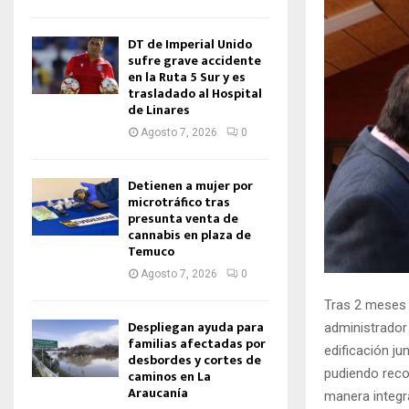
DT de Imperial Unido
sufre grave accidente
en la Ruta 5 Sur y es
trasladado al Hospital
de Linares
Agosto 7, 2026
0
Detienen a mujer por
microtráfico tras
presunta venta de
cannabis en plaza de
Temuco
Agosto 7, 2026
0
Tras 2 meses 
Despliegan ayuda para
administrador 
familias afectadas por
edificación j
desbordes y cortes de
pudiendo reco
caminos en La
Araucanía
manera integra