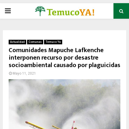
P
R
I
Actualidad
Comunas
Temuco Ya
Comunidades Mapuche Lafkenche
interponen recurso por desastre
M
socioambiental causado por plaguicidas
A
Mayo 11, 2021
R
Y
M