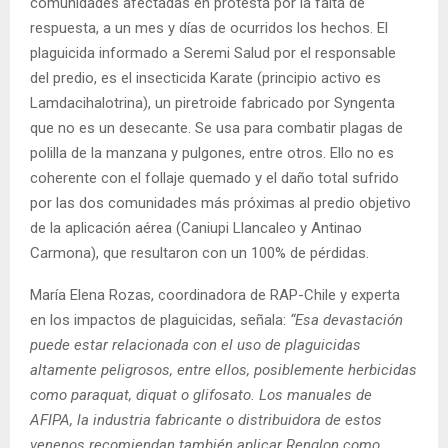
comunidades afectadas en protesta por la falta de
respuesta, a un mes y días de ocurridos los hechos. El
plaguicida informado a Seremi Salud por el responsable
del predio, es el insecticida Karate (principio activo es
Lamdacihalotrina), un piretroide fabricado por Syngenta
que no es un desecante. Se usa para combatir plagas de
polilla de la manzana y pulgones, entre otros. Ello no es
coherente con el follaje quemado y el daño total sufrido
por las dos comunidades más próximas al predio objetivo
de la aplicación aérea (Caniupi Llancaleo y Antinao
Carmona), que resultaron con un 100% de pérdidas.
María Elena Rozas, coordinadora de RAP-Chile y experta
en los impactos de plaguicidas, señala:
“Esa devastación
puede estar relacionada con el uso de plaguicidas
altamente peligrosos, entre ellos, posiblemente herbicidas
como paraquat, diquat o glifosato. Los manuales de
AFIPA, la industria fabricante o distribuidora de estos
venenos recomiendan también aplicar Renglon como