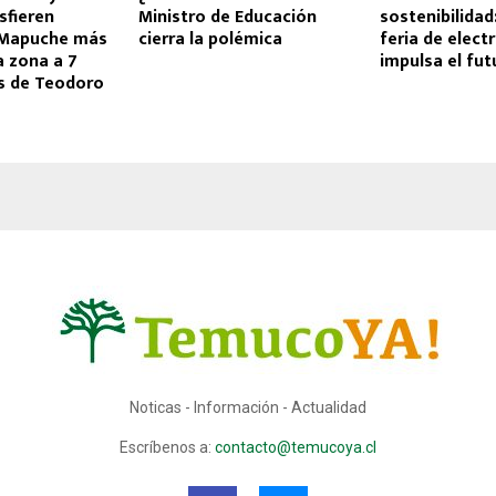
sfieren
Ministro de Educación
sostenibilidad
 Mapuche más
cierra la polémica
feria de elect
a zona a 7
impulsa el fut
s de Teodoro
Noticas - Información - Actualidad
Escríbenos a:
contacto@temucoya.cl