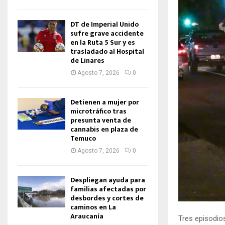
DT de Imperial Unido
sufre grave accidente
en la Ruta 5 Sur y es
trasladado al Hospital
de Linares
Agosto 7, 2026
0
Detienen a mujer por
microtráfico tras
presunta venta de
cannabis en plaza de
Temuco
Agosto 7, 2026
0
Despliegan ayuda para
familias afectadas por
desbordes y cortes de
caminos en La
Araucanía
Tres episodios