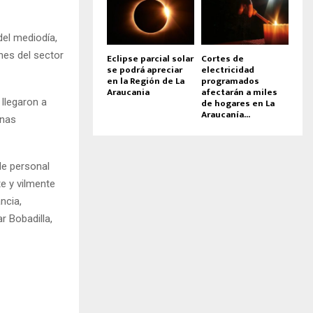
del mediodía,
nes del sector
Eclipse parcial solar
Cortes de
se podrá apreciar
electricidad
en la Región de La
programados
Araucania
afectarán a miles
de hogares en La
 llegaron a
Araucanía...
onas
de personal
te y vilmente
ncia,
r Bobadilla,