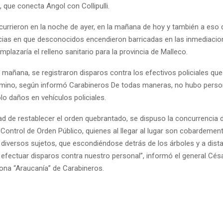
, que conecta Angol con Collipulli.
urrieron en la noche de ayer, en la mañana de hoy y también a eso 
cias en que desconocidos encendieron barricadas en las inmediacio
plazaría el relleno sanitario para la provincia de Malleco.
 mañana, se registraron disparos contra los efectivos policiales que
amino, según informó Carabineros De todas maneras, no hubo pers
lo daños en vehículos policiales.
dad de restablecer el orden quebrantado, se dispuso la concurrencia 
de Control de Orden Público, quienes al llegar al lugar son cobardemen
 diversos sujetos, que escondiéndose detrás de los árboles y a dista
efectuar disparos contra nuestro personal”, informó el general Césa
Zona “Araucanía” de Carabineros.