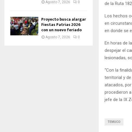
Agosto 7, 2026
0
de la Ruta 182
Los hechos oc
Proyecto busca alargar
en circunstan
Fiestas Patrias 2026
con un nuevo feriado
en donde se em
Agosto 7, 2026
0
En horas de la
despejar el c
lesionadas, so
“Con la finali
territorial y 
atacados, por
procedieron a 
jefe de la IX 
TEMUCO