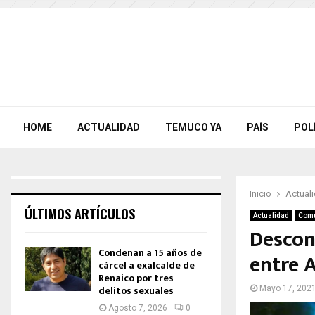
HOME
ACTUALIDAD
TEMUCO YA
PAÍS
POL
Inicio
Actual
ÚLTIMOS ARTÍCULOS
Actualidad
Com
Descon
Condenan a 15 años de
entre A
cárcel a exalcalde de
Renaico por tres
delitos sexuales
Mayo 17, 202
Agosto 7, 2026
0