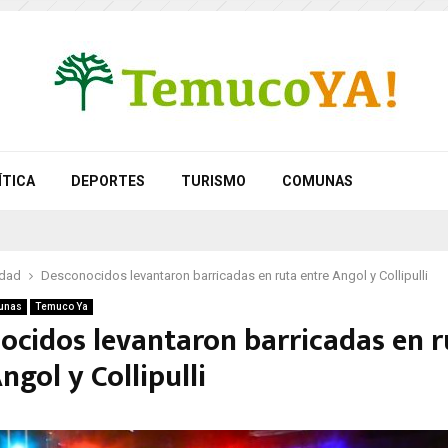
ÍTICA
DEPORTES
TURISMO
COMUNAS
idad
Desconocidos levantaron barricadas en ruta entre Angol y Collipulli
unas
Temuco Ya
ocidos levantaron barricadas en r
ngol y Collipulli
1