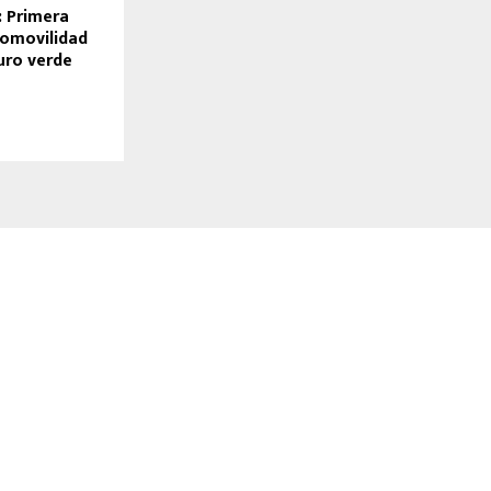
: Primera
romovilidad
uro verde