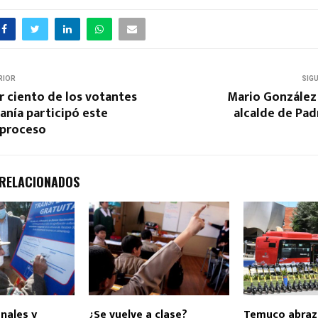
RIOR
SIG
r ciento de los votantes
Mario González 
anía participó este
alcalde de Pad
 proceso
 RELACIONADOS
nales y
¿Se vuelve a clase?
Temuco abraz