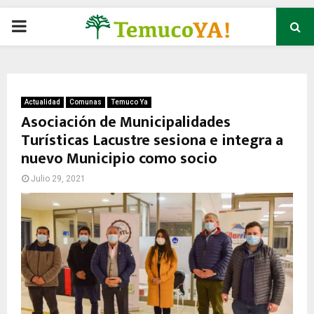
P
R
I
Actualidad
Comunas
Temuco Ya
Asociación de Municipalidades
Turísticas Lacustre sesiona e integra a
M
nuevo Municipio como socio
A
Julio 29, 2021
R
Y
M