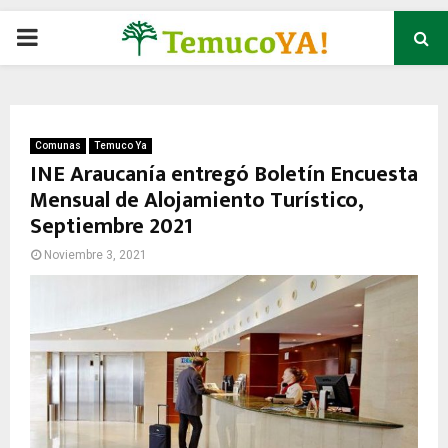
P
R
I
Comunas
Temuco Ya
INE Araucanía entregó Boletín Encuesta
Mensual de Alojamiento Turístico,
M
Septiembre 2021
A
Noviembre 3, 2021
R
Y
M