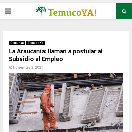
P
R
I
Comunas
Temuco Ya
La Araucanía: llaman a postular al
Subsidio al Empleo
M
Noviembre 2, 2021
A
R
Y
M