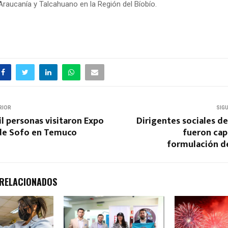
Araucanía y Talcahuano en la Región del Bíobío.
RIOR
SIG
l personas visitaron Expo
Dirigentes sociales d
de Sofo en Temuco
fueron cap
formulación d
 RELACIONADOS