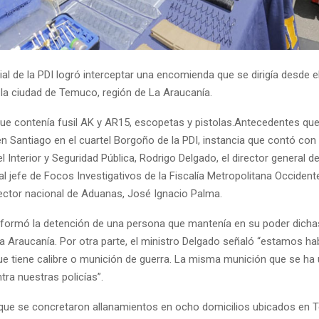
ial de la PDI logró interceptar una encomienda que se dirigía desde 
 la ciudad de Temuco, región de La Araucanía.
e contenía fusil AK y AR15, escopetas y pistolas.Antecedentes que
n Santiago en el cuartel Borgoño de la PDI, instancia que contó con 
el Interior y Seguridad Pública, Rodrigo Delgado, el director general de
al jefe de Focos Investigativos de la Fiscalía Metropolitana Occident
rector nacional de Aduanas, José Ignacio Palma.
formó la detención de una persona que mantenía en su poder dicha
La Araucanía. Por otra parte, el ministro Delgado señaló “estamos h
 tiene calibre o munición de guerra. La misma munición que se ha u
ra nuestras policías”.
que se concretaron allanamientos en ocho domicilios ubicados en T