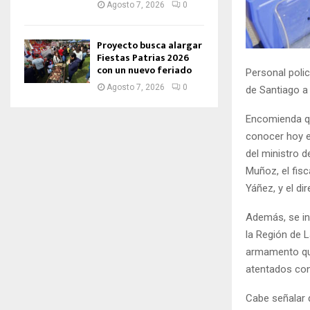
Agosto 7, 2026
0
Proyecto busca alargar
Fiestas Patrias 2026
con un nuevo feriado
Personal polic
Agosto 7, 2026
0
de Santiago a
Encomienda qu
conocer hoy e
del ministro d
Muñoz, el fisc
Yáñez, y el di
Además, se in
la Región de 
armamento que
atentados cont
Cabe señalar 