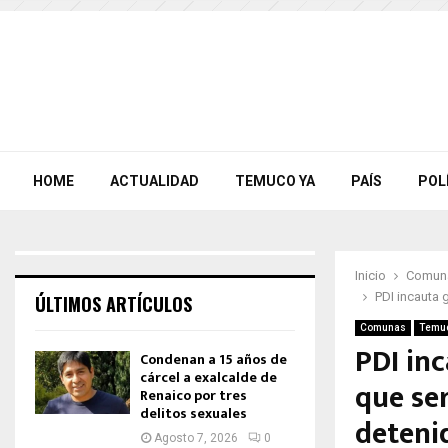
HOME
ACTUALIDAD
TEMUCO YA
PAÍS
POL
Inicio
Comun
PDI incauta 
ÚLTIMOS ARTÍCULOS
Comunas
Temu
PDI in
Condenan a 15 años de
cárcel a exalcalde de
que se
Renaico por tres
delitos sexuales
deteni
Agosto 7, 2026
0