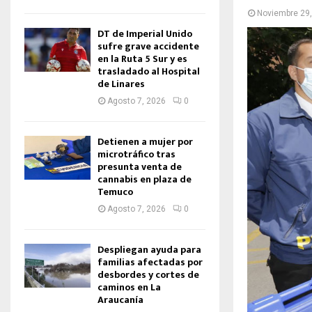
Noviembre 29
DT de Imperial Unido
sufre grave accidente
en la Ruta 5 Sur y es
trasladado al Hospital
de Linares
Agosto 7, 2026
0
Detienen a mujer por
microtráfico tras
presunta venta de
cannabis en plaza de
Temuco
Agosto 7, 2026
0
Despliegan ayuda para
familias afectadas por
desbordes y cortes de
caminos en La
Araucanía