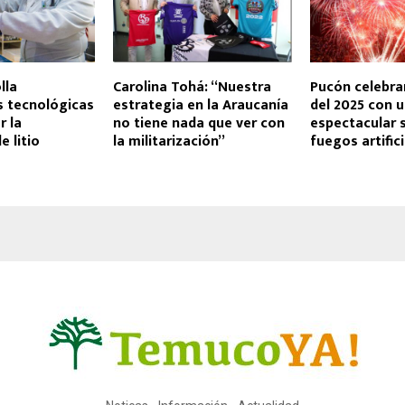
lla
Carolina Tohá: “Nuestra
Pucón celebrar
s tecnológicas
estrategia en la Araucanía
del 2025 con 
r la
no tiene nada que ver con
espectacular 
e litio
la militarización”
fuegos artific