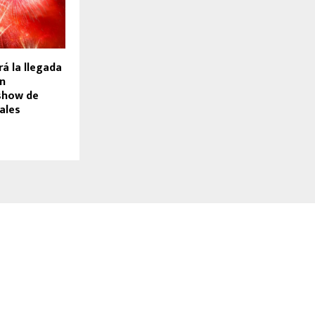
á la llegada
un
show de
iales