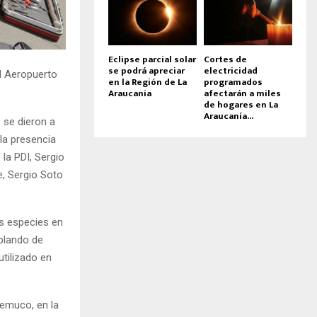
Eclipse parcial solar
Cortes de
se podrá apreciar
electricidad
el Aeropuerto
en la Región de La
programados
Araucania
afectarán a miles
de hogares en La
Araucanía...
 se dieron a
la presencia
 la PDI, Sergio
e, Sergio Soto
s especies en
ablando de
tilizado en
emuco, en la