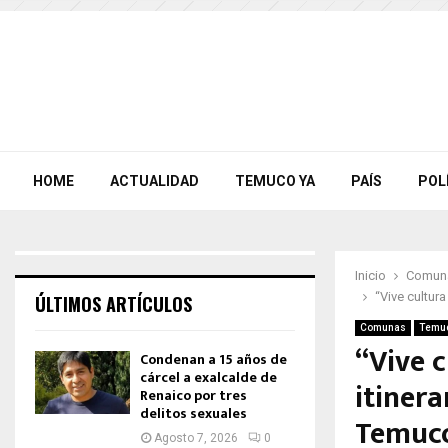
HOME
ACTUALIDAD
TEMUCO YA
PAÍS
POL
Inicio
Comun
“Vive cultur
ÚLTIMOS ARTÍCULOS
Comunas
Temu
“Vive c
Condenan a 15 años de
cárcel a exalcalde de
itinera
Renaico por tres
delitos sexuales
Temuc
Agosto 7, 2026
0