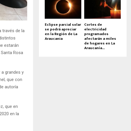
Eclipse parcial solar
Cortes de
se podrá apreciar
electricidad
 través de la
en la Región de La
programados
distintos
Araucania
afectarán a miles
de hogares en La
ue estarán
Araucanía...
e Santa Rosa
r a grandes y
hel, que con
de autoría
ez, que en
2020 en la