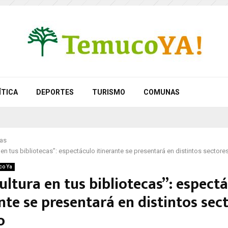
ÍTICA
DEPORTES
TURISMO
COMUNAS
as
a en tus bibliotecas”: espectáculo itinerante se presentará en distintos sector
co Ya
ultura en tus bibliotecas”: espect
nte se presentará en distintos sec
o