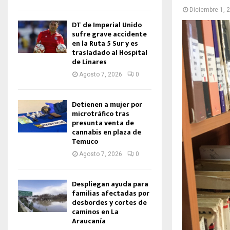
Diciembre 1, 
DT de Imperial Unido
sufre grave accidente
en la Ruta 5 Sur y es
trasladado al Hospital
de Linares
Agosto 7, 2026
0
Detienen a mujer por
microtráfico tras
presunta venta de
cannabis en plaza de
Temuco
Agosto 7, 2026
0
Despliegan ayuda para
familias afectadas por
desbordes y cortes de
caminos en La
Araucanía