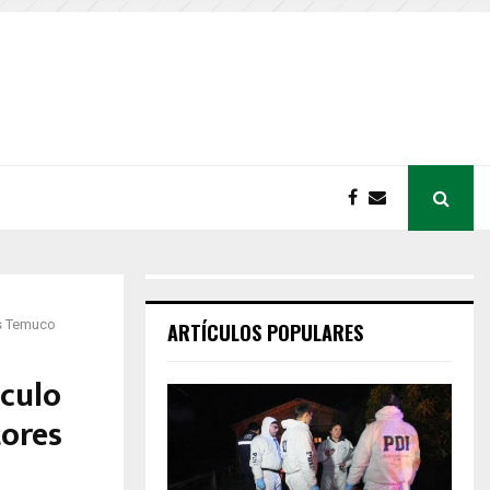
es Temuco
ARTÍCULOS POPULARES
áculo
tores