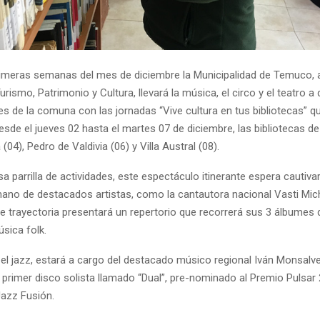
rimeras semanas del mes de diciembre la Municipalidad de Temuco, a
urismo, Patrimonio y Cultura, llevará la música, el circo y el teatro a 
s de la comuna con las jornadas “Vive cultura en tus bibliotecas” q
esde el jueves 02 hasta el martes 07 de diciembre, las bibliotecas d
(04), Pedro de Valdivia (06) y Villa Austral (08).
a parrilla de actividades, este espectáculo itinerante espera cautiva
mano de destacados artistas, como la cantautora nacional Vasti Mic
e trayectoria presentará un repertorio que recorrerá sus 3 álbumes 
úsica folk.
 el jazz, estará a cargo del destacado músico regional Iván Monsalv
 primer disco solista llamado “Dual”, pre-nominado al Premio Pulsar 
Jazz Fusión.