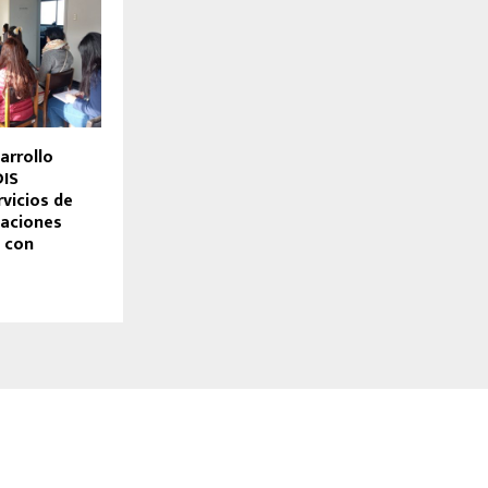
arrollo
DIS
rvicios de
taciones
 con