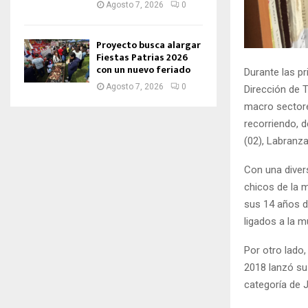
Agosto 7, 2026
0
Proyecto busca alargar
Fiestas Patrias 2026
con un nuevo feriado
Durante las p
Agosto 7, 2026
0
Dirección de T
macro sectore
recorriendo, d
(02), Labranza 
Con una divers
chicos de la 
sus 14 años d
ligados a la m
Por otro lado,
2018 lanzó su
categoría de 