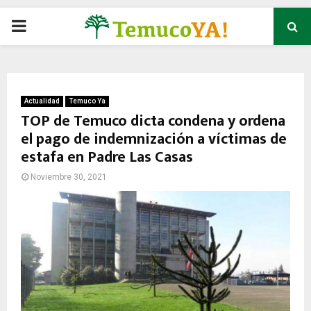
P
R
I
Actualidad
Temuco Ya
TOP de Temuco dicta condena y ordena
el pago de indemnización a víctimas de
M
estafa en Padre Las Casas
A
Noviembre 30, 2021
R
Y
M