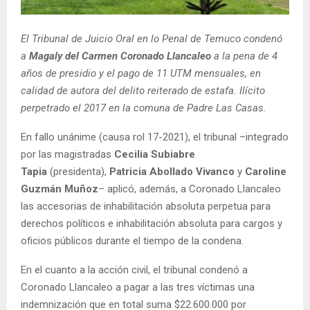
E
El Tribunal de Juicio Oral en lo Penal de Temuco condenó
N
a
Magaly del Carmen Coronado Llancaleo
a la pena de 4
años de presidio y el pago de 11 UTM mensuales, en
U
calidad de autora del delito reiterado de estafa. Ilícito
perpetrado el 2017 en la comuna de Padre Las Casas.
En fallo unánime (causa rol 17-2021), el tribunal –integrado
por las magistradas
Cecilia Subiabre
Tapia
(presidenta),
Patricia Abollado Vivanco
y
Caroline
Guzmán Muñoz
– aplicó, además, a Coronado Llancaleo
las accesorias de inhabilitación absoluta perpetua para
derechos políticos e inhabilitación absoluta para cargos y
oficios públicos durante el tiempo de la condena.
En el cuanto a la acción civil, el tribunal condenó a
Coronado Llancaleo a pagar a las tres víctimas una
indemnización que en total suma $22.600.000 por