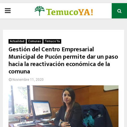
P
R
I
Actualidad
Comunas
Temuco Ya
Gestión del Centro Empresarial
Municipal de Pucón permite dar un paso
M
hacia la reactivación económica de la
comuna
A
Noviembre 11, 2020
R
Y
M