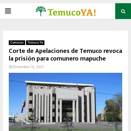
P
R
I
Comunas
Temuco Ya
Corte de Apelaciones de Temuco revoca
la prisión para comunero mapuche
M
Diciembre 16, 2021
A
R
Y
M