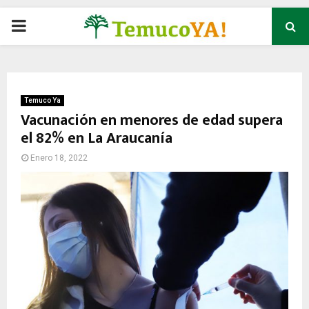
P
R
I
Temuco Ya
Vacunación en menores de edad supera
el 82% en La Araucanía
M
Enero 18, 2022
A
R
Y
M