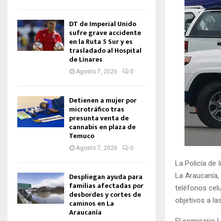
DT de Imperial Unido
sufre grave accidente
en la Ruta 5 Sur y es
trasladado al Hospital
de Linares
Agosto 7, 2026
0
Detienen a mujer por
microtráfico tras
presunta venta de
cannabis en plaza de
Temuco
Agosto 7, 2026
0
La Policía de 
La Araucanía,
Despliegan ayuda para
familias afectadas por
teléfonos celu
desbordes y cortes de
objetivos a la
caminos en La
Araucanía
El comisario 