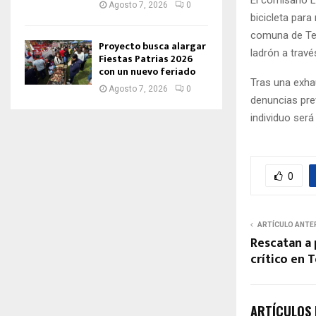
Agosto 7, 2026
0
bicicleta para
comuna de Temu
Proyecto busca alargar
ladrón a trav
Fiestas Patrias 2026
con un nuevo feriado
Tras una exha
Agosto 7, 2026
0
denuncias pre
individuo será
0
ARTÍCULO ANTE
Rescatan a 
crítico en
ARTÍCULOS