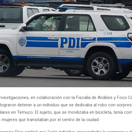
Investigaciones, en colaboración con la Fiscalía de Análisis y Foco C
 lograron detener a un individuo que se dedicaba al robo con sorpre
lares en Temuco. El sujeto, que se movilizaba en bicicleta, tenía co
s mujeres que transitaban por el centro de la ciudad.
Lorenzo Díaz explicó que “este individuo aprovechaba la sorpresa y e