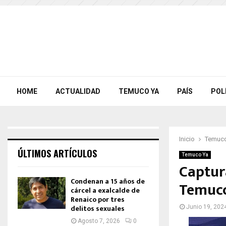
HOME
ACTUALIDAD
TEMUCO YA
PAÍS
POL
Inicio
Temuco
ÚLTIMOS ARTÍCULOS
Temuco Ya
Captur
Condenan a 15 años de
Temuc
cárcel a exalcalde de
Renaico por tres
delitos sexuales
Junio 19, 202
Agosto 7, 2026
0