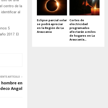
el centro de la
dentificar al
Eclipse parcial solar
Cortes de
se podrá apreciar
electricidad
en la Región de La
programados
enos 5
Araucania
afectarán a miles
año 2017. El
de hogares en La
Araucanía...
UIENTE ARTÍCULO
e hombre en
Dideco Angol