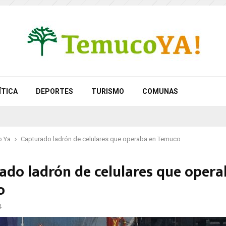
ÍTICA
DEPORTES
TURISMO
COMUNAS
 Ya
Capturado ladrón de celulares que operaba en Temuco
ado ladrón de celulares que opera
o
4