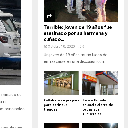
Terrible: Joven de 19 años fue
asesinado por su hermana y
cuñado...
Octubre 10, 2020
0
Un joven de 19 años murió luego de
enfrascarse en una discusión con...
riminales de
Fallabela se prepara
Banco Estado
sa de
para abrir sus
anuncia cierre de
mo principales
tiendas
todas sus
sucursales
l uso de una