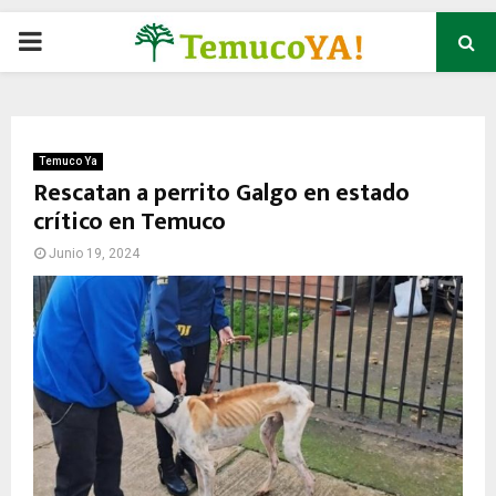
P
R
I
Temuco Ya
Rescatan a perrito Galgo en estado
crítico en Temuco
M
Junio 19, 2024
A
R
Y
M