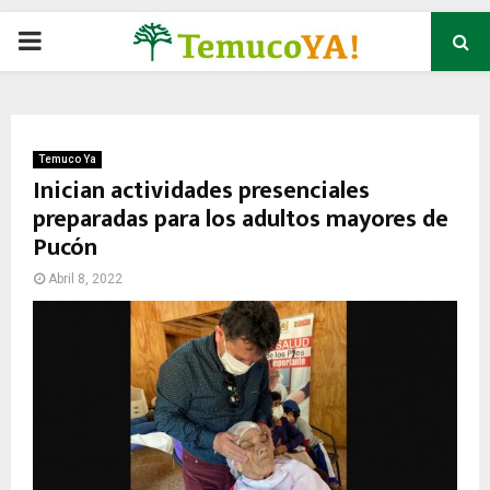
P
R
I
Temuco Ya
Inician actividades presenciales
preparadas para los adultos mayores de
M
Pucón
A
Abril 8, 2022
R
Y
M