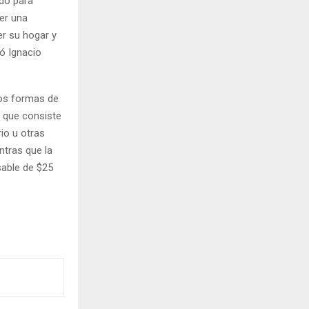
do para
er una
er su hogar y
ó Ignacio
dos formas de
, que consiste
rio u otras
ntras que la
sable de $25