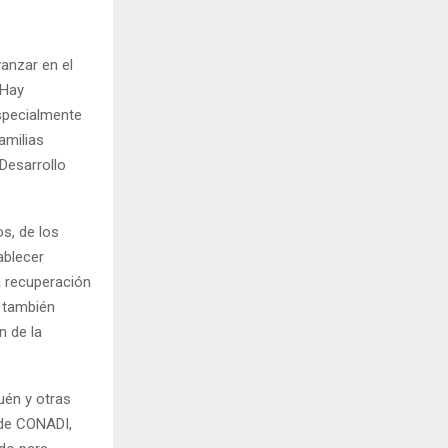
anzar en el
 Hay
especialmente
amilias
 Desarrollo
s, de los
ablecer
a recuperación
o también
 de la
uén y otras
nde CONADI,