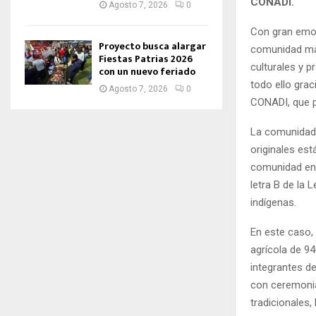
CONADI.
Agosto 7, 2026
0
Con gran emoci
Proyecto busca alargar
comunidad map
Fiestas Patrias 2026
culturales y p
con un nuevo feriado
todo ello grac
Agosto 7, 2026
0
CONADI, que p
La comunidad 
originales es
comunidad en 1
letra B de la
indígenas.
En este caso,
agrícola de 9
integrantes d
con ceremonia
tradicionales,