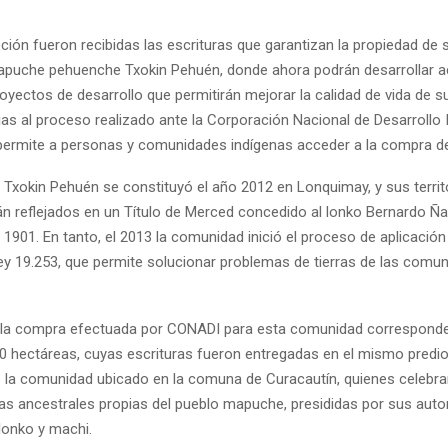
ón fueron recibidas las escrituras que garantizan la propiedad de su
uche pehuenche Txokin Pehuén, donde ahora podrán desarrollar ac
royectos de desarrollo que permitirán mejorar la calidad de vida de su
ias al proceso realizado ante la Corporación Nacional de Desarrollo 
ermite a personas y comunidades indígenas acceder a la compra de 
Txokin Pehuén se constituyó el año 2012 en Lonquimay, y sus territ
tán reflejados en un Título de Merced concedido al lonko Bernardo Ñ
901. En tanto, el 2013 la comunidad inició el proceso de aplicación 
 Ley 19.253, que permite solucionar problemas de tierras de las comu
 la compra efectuada por CONADI para esta comunidad corresponde
40 hectáreas, cuyas escrituras fueron entregadas en el mismo predio
e la comunidad ubicado en la comuna de Curacautín, quienes celebra
s ancestrales propias del pueblo mapuche, presididas por sus auto
 lonko y machi.