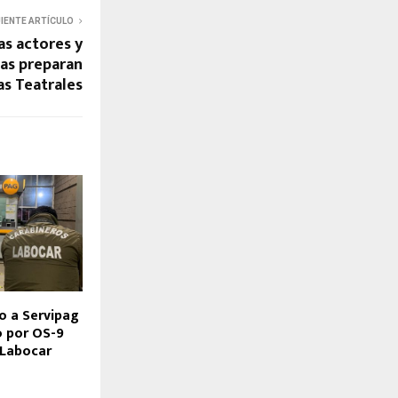
UIENTE ARTÍCULO
as actores y
nas preparan
s Teatrales
o a Servipag
o por OS-9
 Labocar