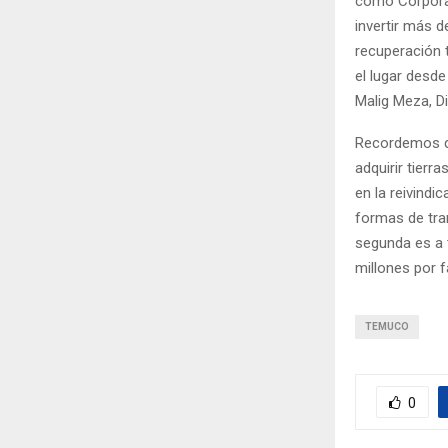
como Corporac
invertir más 
recuperación t
el lugar desd
Malig Meza, D
Recordemos qu
adquirir tierr
en la reivindi
formas de tra
segunda es a t
millones por f
TEMUCO
0