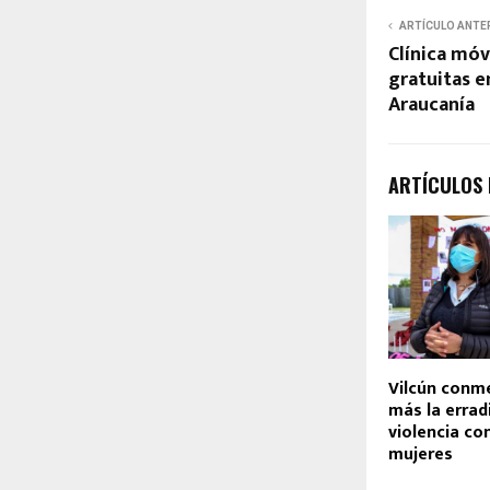
ARTÍCULO ANTE
Clínica móv
gratuitas e
Araucanía
ARTÍCULOS
Vilcún conm
más la errad
violencia con
mujeres