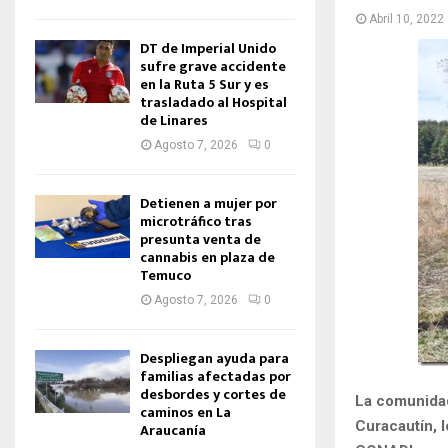
Abril 10, 2022
DT de Imperial Unido
sufre grave accidente
en la Ruta 5 Sur y es
trasladado al Hospital
de Linares
Agosto 7, 2026
0
Detienen a mujer por
microtráfico tras
presunta venta de
cannabis en plaza de
Temuco
Agosto 7, 2026
0
Despliegan ayuda para
familias afectadas por
desbordes y cortes de
La comunidad
caminos en La
Curacautín, 
Araucanía