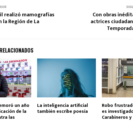
RIOR
SIG
il realizó mamografías
Con obras inédit
n la Región de La
actrices ciudada
Temporada
 RELACIONADOS
emoró un año
La inteligencia artificial
Robo frustrad
icación de la
también escribe poesía
es investigad
tra las
Carabineros y