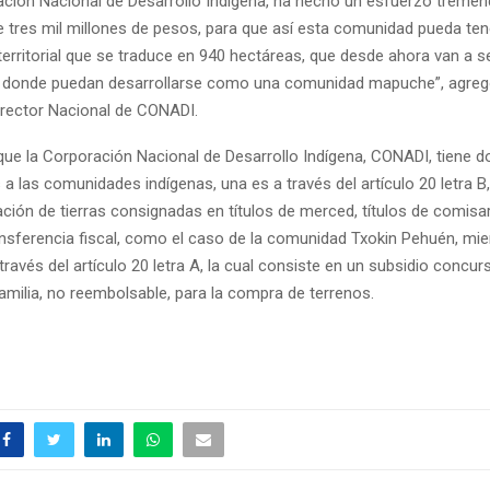
ión Nacional de Desarrollo Indígena, ha hecho un esfuerzo tremen
de tres mil millones de pesos, para que así esta comunidad pueda ten
erritorial que se traduce en 940 hectáreas, que desde ahora van a s
e donde puedan desarrollarse como una comunidad mapuche”, agreg
irector Nacional de CONADI.
e la Corporación Nacional de Desarrollo Indígena, CONADI, tiene 
as a las comunidades indígenas, una es a través del artículo 20 letra B
cación de tierras consignadas en títulos de merced, títulos de comisa
nsferencia fiscal, como el caso de la comunidad Txokin Pehuén, mie
ravés del artículo 20 letra A, la cual consiste en un subsidio concur
amilia, no reembolsable, para la compra de terrenos.