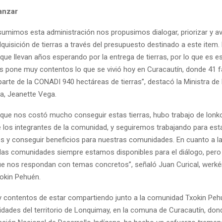
vanzar
umimos esta administración nos propusimos dialogar, priorizar y av
quisición de tierras a través del presupuesto destinado a este item.
ue llevan años esperando por la entrega de tierras, por lo que es 
os pone muy contentos lo que se vivió hoy en Curacautín, donde 41 f
parte de la CONADI 940 hectáreas de tierras”, destacó la Ministra de
ia, Jeanette Vega.
 que nos costó mucho conseguir estas tierras, hubo trabajo de lonko
de los integrantes de la comunidad, y seguiremos trabajando para est
s y conseguir beneficios para nuestras comunidades. En cuanto a l
s, las comunidades siempre estamos disponibles para el diálogo, per
 nos respondan con temas concretos”, señaló Juan Curical, werkén
okin Pehuén.
contentos de estar compartiendo junto a la comunidad Txokin Peh
dades del territorio de Lonquimay, en la comuna de Curacautín, do