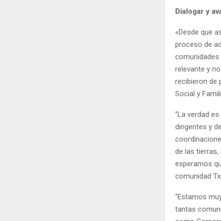
Dialogar y a
«Desde que as
proceso de ad
comunidades q
relevante y n
recibieron de 
Social y Famil
“La verdad es
dirigentes y 
coordinacione
de las tierra
esperamos que
comunidad Tx
“Estamos muy 
tantas comuni