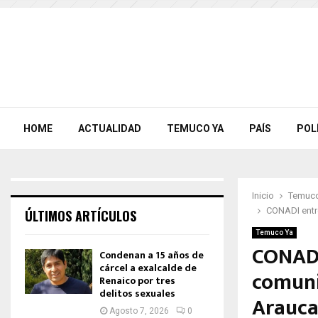
HOME
ACTUALIDAD
TEMUCO YA
PAÍS
POL
Inicio
Temuco
CONADI entr
ÚLTIMOS ARTÍCULOS
Temuco Ya
CONADI
Condenan a 15 años de
cárcel a exalcalde de
comuni
Renaico por tres
delitos sexuales
Arauca
Agosto 7, 2026
0