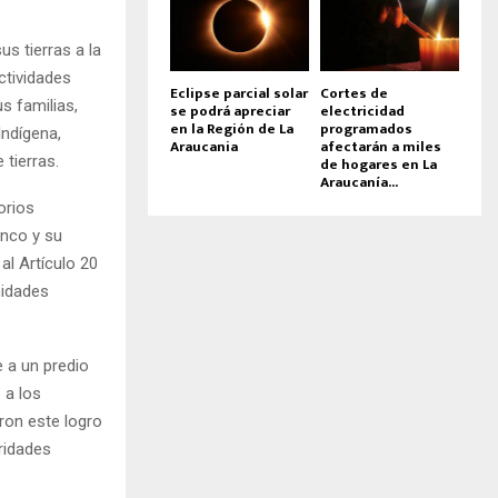
s tierras a la
tividades
Eclipse parcial solar
Cortes de
s familias,
se podrá apreciar
electricidad
en la Región de La
programados
Indígena,
Araucania
afectarán a miles
tierras.
de hogares en La
Araucanía...
orios
anco y su
al Artículo 20
nidades
 a un predio
 a los
ron este logro
ridades