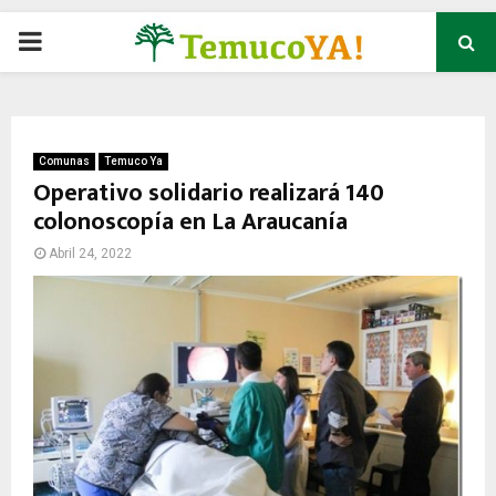
P
R
I
Comunas
Temuco Ya
Operativo solidario realizará 140
colonoscopía en La Araucanía
M
Abril 24, 2022
A
R
Y
M