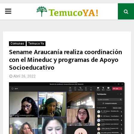
P
R
I
Comunas
Temuco Ya
Sename Araucanía realiza coordinación
con el Mineduc y programas de Apoyo
M
Socioeducativo
A
Abril 26, 2022
R
Y
M