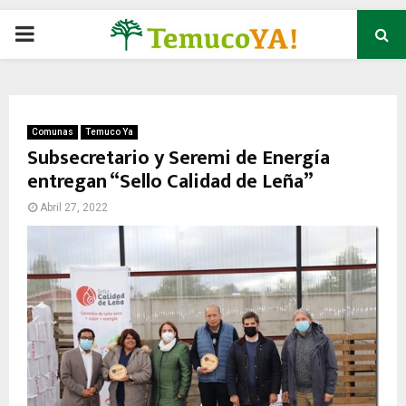
P
R
I
Comunas
Temuco Ya
Subsecretario y Seremi de Energía
entregan “Sello Calidad de Leña”
M
Abril 27, 2022
A
R
Y
M