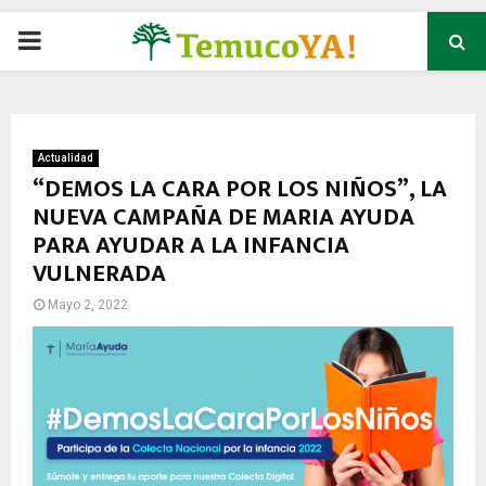
P
R
I
Actualidad
“DEMOS LA CARA POR LOS NIÑOS”, LA
NUEVA CAMPAÑA DE MARIA AYUDA
M
PARA AYUDAR A LA INFANCIA
VULNERADA
A
Mayo 2, 2022
R
Y
M