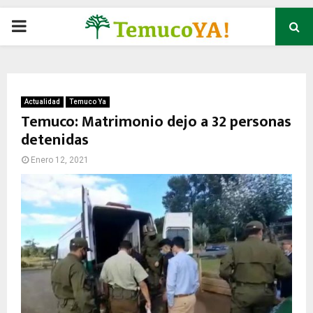
P
R
I
Actualidad
Temuco Ya
Temuco: Matrimonio dejo a 32 personas
detenidas
M
Enero 12, 2021
A
R
Y
M