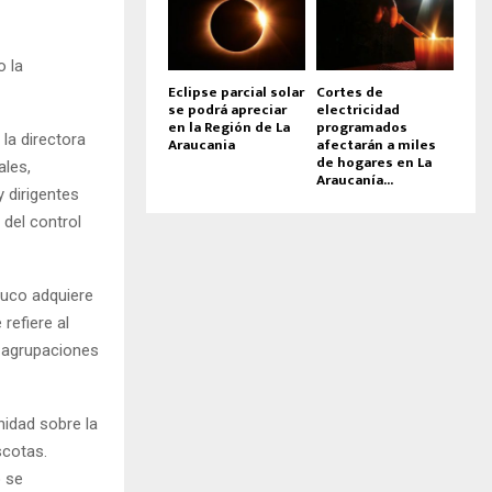
o la
Eclipse parcial solar
Cortes de
se podrá apreciar
electricidad
en la Región de La
programados
la directora
Araucania
afectarán a miles
de hogares en La
ales,
Araucanía...
 dirigentes
 del control
muco adquiere
 refiere al
s agrupaciones
nidad sobre la
scotas.
o se