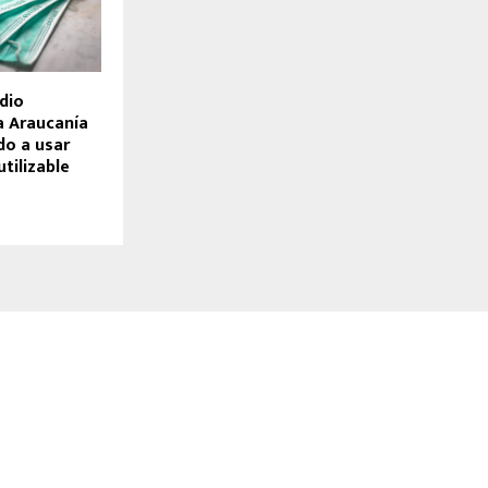
dio
a Araucanía
do a usar
utilizable