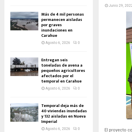
Junio 29, 202
Más de 4 mil personas
permanecen aisladas
por graves
inundaciones en
Carahue
Agosto 6, 2026
0
Entregan seis
toneladas de avena a
pequeños agricultores
afectados por el
temporal en Carahue
Agosto 6, 2026
0
Temporal deja más de
40 viviendas inundadas
y 132 aisladas en Nueva
Imperial
Agosto 6, 2026
0
El proyecto co