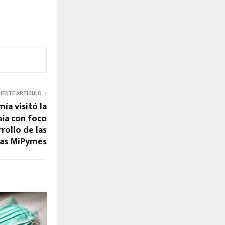
UIENTE ARTÍCULO
ía visitó la
nía con foco
rrollo de las
las MiPymes