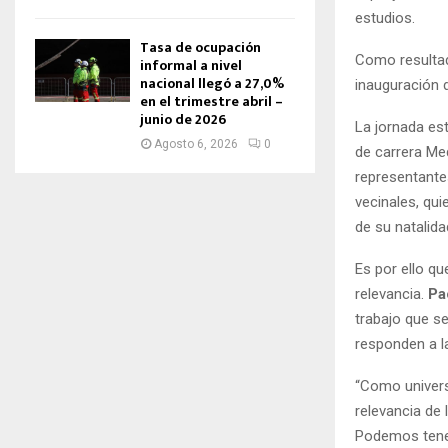
estudios.
Tasa de ocupación
Como resultad
informal a nivel
nacional llegó a 27,0%
inauguración 
en el trimestre abril –
junio de 2026
La jornada es
Agosto 6, 2026
0
de carrera Med
representante
vecinales, qu
de su natalida
Es por ello q
relevancia.
Pa
trabajo que s
responden a 
“Como univers
relevancia de
Podemos tener