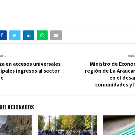
RIOR
SIG
a en accesos universales
Ministro de Econom
cipales ingresos al sector
región de La Arauca
de
en el desa
comunidades y 
 RELACIONADOS