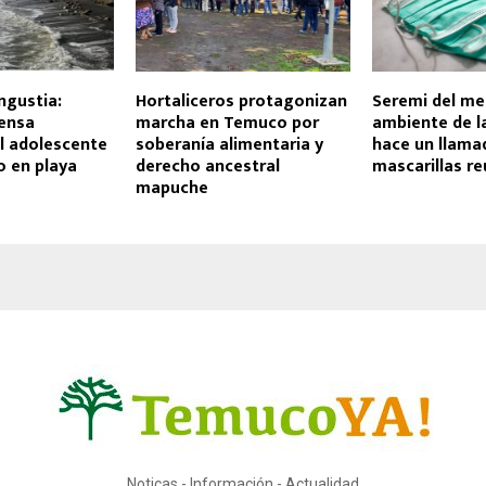
ngustia:
Hortaliceros protagonizan
Seremi del me
tensa
marcha en Temuco por
ambiente de l
l adolescente
soberanía alimentaria y
hace un llama
o en playa
derecho ancestral
mascarillas re
mapuche
Noticas - Información - Actualidad