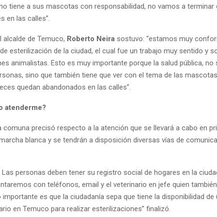
 no tiene a sus mascotas con responsabilidad, no vamos a terminar 
s en las calles”.
el alcalde de Temuco,
Roberto Neira
sostuvo: “estamos muy confor
de esterilización de la ciudad, el cual fue un trabajo muy sentido y so
es animalistas. Esto es muy importante porque la salud pública, no 
ersonas, sino que también tiene que ver con el tema de las mascota
ces quedan abandonados en las calles”.
o atenderme?
la comuna precisó respecto a la atención que se llevará a cabo en p
 marcha blanca y se tendrán a disposición diversas vías de comunic
. Las personas deben tener su registro social de hogares en la ciuda
taremos con teléfonos, email y el veterinario en jefe quien también 
o importante es que la ciudadanía sepa que tiene la disponibilidad de
ario en Temuco para realizar esterilizaciones” finalizó.