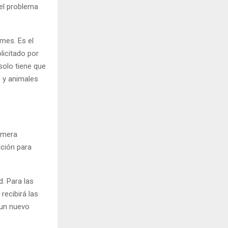
el problema
mes. Es el
licitado por
solo tiene que
s y animales
rimera
ación para
d. Para las
recibirá las
 un nuevo