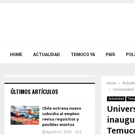
HOME
ACTUALIDAD
TEMUCO YA
PAÍS
POL
Inicio
Actual
Universidad 
ÚLTIMOS ARTÍCULOS
Actualidad
Temu
Univer
Chile estrena nuevo
subsidio al empleo:
inaugur
revisa requisitos y
posibles montos
Temuc
Agosto 6, 2026
0