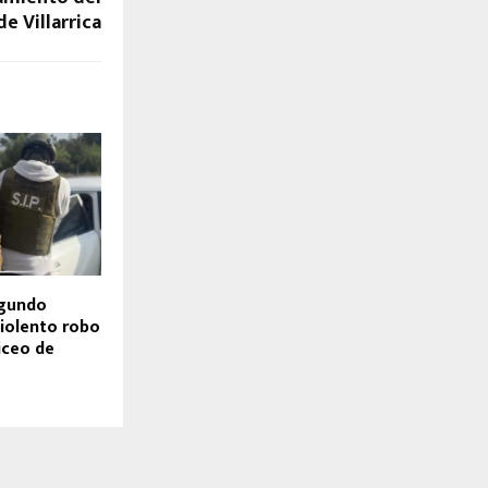
e Villarrica
egundo
violento robo
iceo de