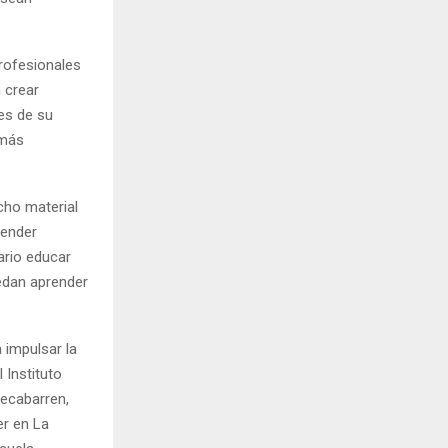
profesionales
 crear
es de su
 más
cho material
render
ario educar
uedan aprender
 impulsar la
 Instituto
Recabarren,
er en La