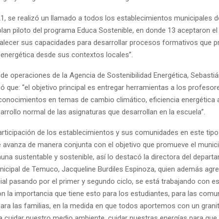
21, se realizó un llamado a todos los establecimientos municipales 
 plan piloto del programa Educa Sostenible, en donde 13 aceptaron el
talecer sus capacidades para desarrollar procesos formativos que 
 energética desde sus contextos locales”.
 de operaciones de la Agencia de Sostenibilidad Energética, Sebasti
có que: “el objetivo principal es entregar herramientas a los profeso
s conocimientos en temas de cambio climático, eficiencia energética
arrollo normal de las asignaturas que desarrollan en la escuela”.
participación de los establecimientos y sus comunidades en este tipo
 avanza de manera conjunta con el objetivo que promueve el munici
una sustentable y sostenible, así lo destacó la directora del depart
icipal de Temuco, Jacqueline Burdiles Espinoza, quien además agre
ial pasando por el primer y segundo ciclo, se está trabajando con e
on la importancia que tiene esto para los estudiantes, para las com
para las familias, en la medida en que todos aportemos con un grani
ica cuidar nuestro medio ambiente, cuidar nuestras energías para que