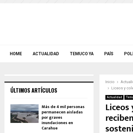
HOME
ACTUALIDAD
TEMUCO YA
PAÍS
POL
Inicio
Actual
Liceos y col
ÚLTIMOS ARTÍCULOS
Actualidad
Temu
Liceos
Más de 4 mil personas
permanecen aisladas
recibe
por graves
inundaciones en
sosten
Carahue