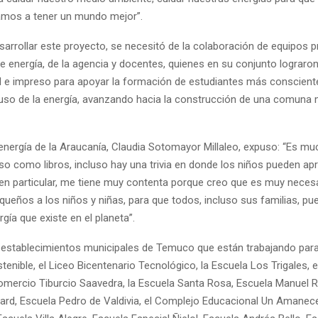
amos a tener un mundo mejor”.
sarrollar este proyecto, se necesitó de la colaboración de equipos 
e energía, de la agencia y docentes, quienes en su conjunto lograron
tal e impreso para apoyar la formación de estudiantes más conscient
 uso de la energía, avanzando hacia la construcción de una comuna
energía de la Araucanía, Claudia Sotomayor Millaleo, expuso: “Es mu
eso como libros, incluso hay una trivia en donde los niños pueden ap
 en particular, me tiene muy contenta porque creo que es muy neces
ueños a los niños y niñas, para que todos, incluso sus familias, p
rgía que existe en el planeta”.
 establecimientos municipales de Temuco que están trabajando para
enible, el Liceo Bicentenario Tecnológico, la Escuela Los Trigales, el
omercio Tiburcio Saavedra, la Escuela Santa Rosa, Escuela Manuel 
ard, Escuela Pedro de Valdivia, el Complejo Educacional Un Amanec