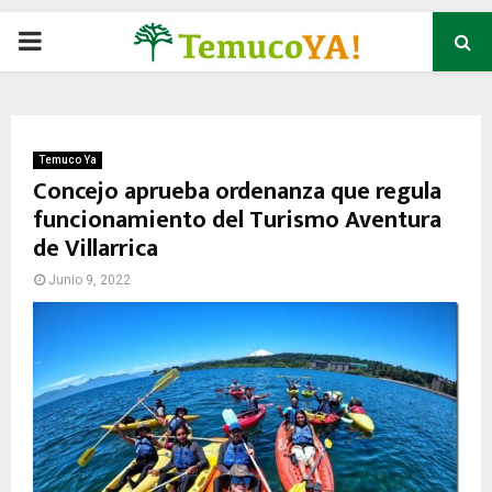
P
R
I
Temuco Ya
Concejo aprueba ordenanza que regula
funcionamiento del Turismo Aventura
M
de Villarrica
A
Junio 9, 2022
R
Y
M