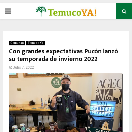
P
R
I
Comunas
Temuco Ya
Con grandes expectativas Pucón lanzó
su temporada de invierno 2022
M
Julio 7, 2022
A
R
Y
M