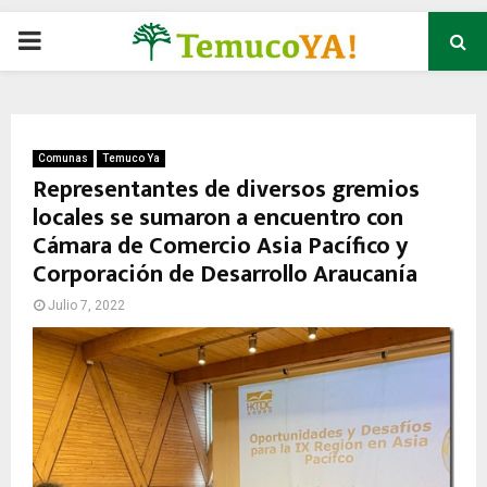
P
R
I
Comunas
Temuco Ya
Representantes de diversos gremios
locales se sumaron a encuentro con
M
Cámara de Comercio Asia Pacífico y
Corporación de Desarrollo Araucanía
A
Julio 7, 2022
R
Y
M