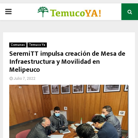
P
R
I
Comunas
Temuco Ya
SeremiTT impulsa creación de Mesa de
Infraestructura y Movilidad en
M
Melipeuco
A
Julio 7, 2022
R
Y
M