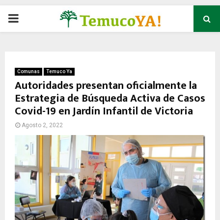
P
R
I
Comunas
Temuco Ya
Autoridades presentan oficialmente la
Estrategia de Búsqueda Activa de Casos
M
Covid-19 en Jardín Infantil de Victoria
A
Agosto 2, 2022
R
Y
M