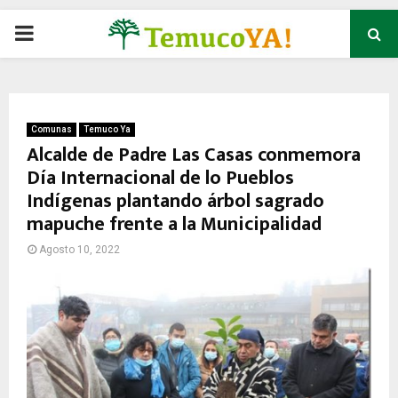
P
R
I
Comunas
Temuco Ya
Alcalde de Padre Las Casas conmemora
Día Internacional de lo Pueblos
M
Indígenas plantando árbol sagrado
mapuche frente a la Municipalidad
A
Agosto 10, 2022
R
Y
M