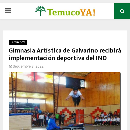
P
R
I
Temuco Ya
Gimnasia Artística de Galvarino recibirá
implementación deportiva del IND
M
Septiembre 8, 2022
A
R
Y
M